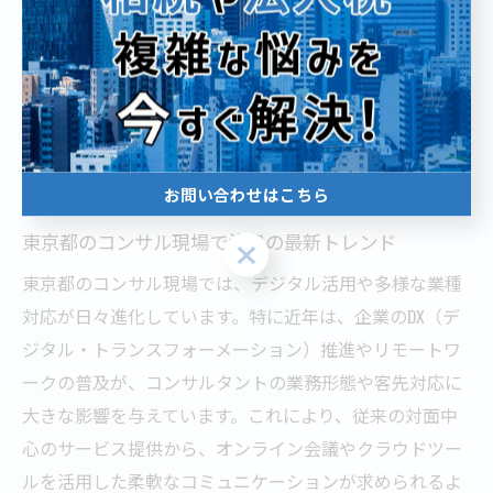
きましょう。
最新トレンドを追う東京都のコン
サル事情
お問い合わせはこちら
東京都のコンサル現場で注目の最新トレンド
お問い合わせはこちら
東京都のコンサル現場では、デジタル活用や多様な業種
対応が日々進化しています。特に近年は、企業のDX（デ
ジタル・トランスフォーメーション）推進やリモートワ
ークの普及が、コンサルタントの業務形態や客先対応に
大きな影響を与えています。これにより、従来の対面中
心のサービス提供から、オンライン会議やクラウドツー
ルを活用した柔軟なコミュニケーションが求められるよ