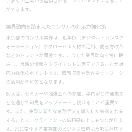
り多くの企業から信頼されるコンサルタントになること
多様なニーズに応えるコンサルの極意
ができます。
東京都の多様な企業ニーズに応えるコンサ
業界動向を踏まえたコンサルの対応力強化策
ルの極意
東京都のコンサル業界は、近年DX（デジタルトランスフ
コンサルが顧客ごとに対応を工夫するポイ
ォーメーション）やグローバル人材の活用、働き方改革
ント
などのトレンドが顕著です。こうした業界動向を常に把
現場で活かせるコンサルの柔軟な対応策
握し、最新の情報をクライアントに還元できることが対
東京都の業界別コンサル対応事例の紹介
応力強化のポイントです。情報収集や業界ネットワーク
コンサルが実践する顧客満足度向上の秘訣
の活用が不可欠となります。
業界動向から読み解く客先対応のヒント
例えば、セミナーや勉強会への参加、専門家との連携な
コンサル業界動向から学ぶ客先対応の最新
どを通じて知見をアップデートし続けることが重要で
ヒント
す。また、実際に新たな業務手法を導入した事例を共有
東京都のコンサル現場で重要な業界分析力
することで、クライアントの信頼感向上にもつながりま
客先対応力強化に役立つコンサルの視点
す。常に変化する東京都のビジネス環境に柔軟に対応で