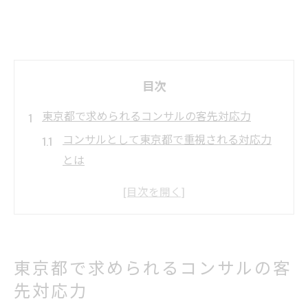
目次
東京都で求められるコンサルの客先対応力
コンサルとして東京都で重視される対応力
とは
東京都のコンサル現場で必要な経験とスキ
ル
業界動向を踏まえたコンサルの対応力強化
策
東京都で求められるコンサルの客
コンサルが東京都の多様な企業に対応する
先対応力
ポイント