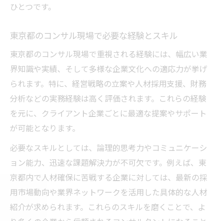
ひとつです。
IT・DXが牽引するコンサル客先対応の変化
コンサルティング業界の東京都での最新動
東京都のコンサル現場で必要な経験とスキル
向
東京都のコンサル現場で重視される経験には、幅広い業
東京都のコンサルが押さえるべき業界キー
界知識や実績、そして多様な企業文化への適応力が挙げ
ワード
られます。特に、経営戦略の立案や人材採用支援、財務
最新トレンドを反映したコンサルの対応戦
分析などの実務経験は高く評価されます。これらの経験
略
を元に、クライアント企業ごとに最適な提案やサポート
現場で差がつくコンサルの対応術とは
が可能となります。
コンサルが現場で差をつける対応術のコツ
必要なスキルとしては、論理的思考力やコミュニケーシ
東京都で評価される独自のコンサル対応法
ョン能力、迅速な課題解決力が不可欠です。例えば、東
客先に信頼されるコンサルの現場テクニッ
京都内で人材確保に苦戦する企業に対しては、最新の採
ク
用市場動向や業界ネットワークを活用した具体的な人材
コンサル現場で役立つ柔軟な対応スキル
紹介が求められます。これらのスキルを磨くことで、よ
東京都で求められるコンサルの提案力とは