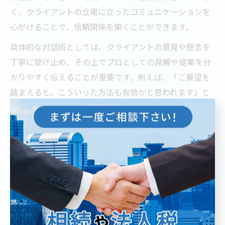
く、クライアントの立場に立ったコミュニケーションを
心がけることで、信頼関係を築くことができます。
具体的な対話術としては、クライアントの意見や懸念を
丁寧に受け止め、その上でプロとしての見解や提案を分
かりやすく伝えることが重要です。例えば、「ご要望を
踏まえると、こういった方法も有効かと思われます」と
いった共感と提案を組み合わせた表現が効果的です。ま
た、専門用語を多用せず、相手の理解度に合わせて説明
する配慮も大切です。
成功事例としては、クライアントとの定期的な進捗共有
やフォローアップを欠かさず行うことで、信頼が深まり
継続的な取引につながったケースも多くあります。東京
都のコンサル現場では、こうした対話術がプロジェクト
の成否を左右するため、日々の業務で意識して磨いてい