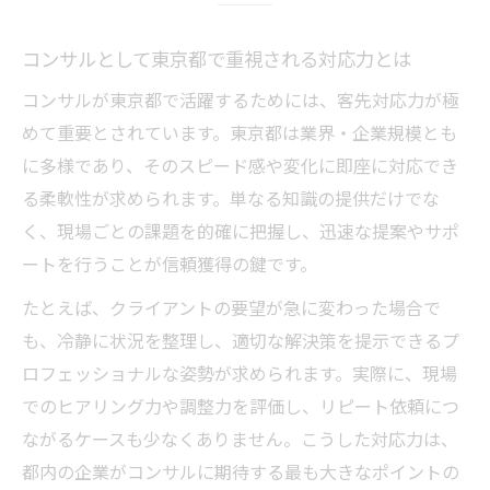
客先対応力がコンサルの信頼獲得に与える
影響
コンサルとして東京都で重視される対応力とは
コンサル現場で活かす客先対応スキルの核心
コンサルが東京都で活躍するためには、客先対応力が極
コンサル現場で活きる客先対応スキルの磨
めて重要とされています。東京都は業界・企業規模とも
き方
に多様であり、そのスピード感や変化に即座に対応でき
東京都のコンサルが重視したい現場力とは
る柔軟性が求められます。単なる知識の提供だけでな
対応スキル向上が東京都の業務成果に直結
く、現場ごとの課題を的確に把握し、迅速な提案やサポ
する理由
ートを行うことが信頼獲得の鍵です。
コンサルが身につけるべきヒアリングの極
たとえば、クライアントの要望が急に変わった場合で
意
も、冷静に状況を整理し、適切な解決策を提示できるプ
客先で信頼を得るためのコンサルの対話術
ロフェッショナルな姿勢が求められます。実際に、現場
最新トレンドを追う東京都のコンサル事情
でのヒアリング力や調整力を評価し、リピート依頼につ
ながるケースも少なくありません。こうした対応力は、
東京都のコンサル現場で注目の最新トレン
都内の企業がコンサルに期待する最も大きなポイントの
ド