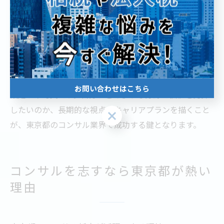
経験を積んだ新卒コンサルタントが、数年後にスタート
アップや外資系企業に活躍の場を移すケースも増えてい
ます。年収面でも、成果に応じて早期に大幅な昇給が見
込める点は大きな魅力です。
注意点として、将来のキャリア設計には自己分析と目標
お問い合わせはこちら
設定が不可欠です。自分がどのような分野で価値を発揮
したいのか、長期的な視点でキャリアプランを描くこと
お問い合わせはこちら
が、東京都のコンサル業界で成功する鍵となります。
コンサルを志すなら東京都が熱い
理由