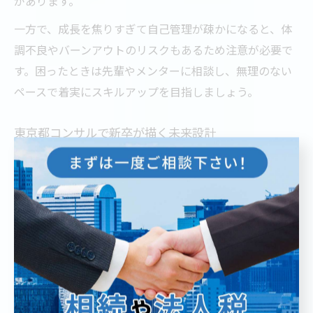
があります。
一方で、成長を焦りすぎて自己管理が疎かになると、体
調不良やバーンアウトのリスクもあるため注意が必要で
す。困ったときは先輩やメンターに相談し、無理のない
ペースで着実にスキルアップを目指しましょう。
東京都コンサルで新卒が描く未来設計
東京都で新卒コンサルタントとして働くことで、幅広い
業界や企業とのネットワークを築き、将来的なキャリア
の選択肢を広げることができます。大手コンサル企業で
は、国内外の多様なプロジェクトに関わるチャンスがあ
り、専門性やマネジメント力を高めることが可能です。
将来設計としては、コンサルタントとしてスペシャリス
トを目指す道だけでなく、事業会社への転職や起業とい
った多様なキャリアパスも現実的です。実際、東京都で