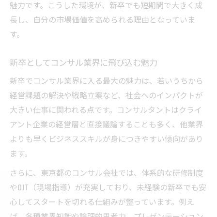
コンサル新卒が東京都で培う実務経験
魅力です。こうした環境が、新卒でも短期間で大きく成
長し、自分の市場価値を高められる理由となっていま
東京都のコンサル現場で新卒が学ぶ力
す。
新卒コンサルが東京都で身につくスキル
コンサル新卒が実感する東京都の成長機会
新卒としてコンサル業界に飛び込む魅力
東京都コンサル新卒の実践的な経験談
新卒でコンサル業界に入る最大の魅力は、若いうちから
未経験からコンサルへ進む新卒の心得
経営課題の解決や戦略立案など、社会へのインパクトが
コンサル未経験新卒が東京都で意識すべき
大きい仕事に関われる点です。コンサルタントはクライ
こと
アント企業の経営層と直接議論することも多く、他業界
新卒コンサルが東京都で成功するための心
よりも早くビジネススキルが身につきやすい傾向があり
得
ます。
未経験からコンサルに挑戦する心構え
さらに、東京都のコンサル会社では、体系的な研修制度
東京都コンサルで新卒が直面する壁と対策
やOJT（現場指導）が充実しており、未経験の新卒でも安
新卒コンサルが身につけたい基礎スキル
心してスタートを切れる仕組みが整っています。例え
新卒コンサルの年収事情を詳しく解説
ば、各種業界知識や論理的思考力、プレゼンテーション