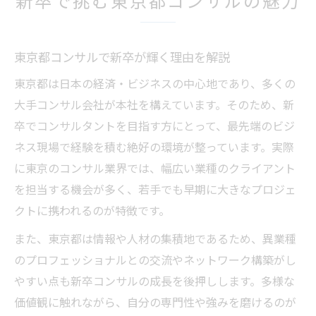
理想を叶えるコンサル新卒の道筋
新卒コンサルが理想のキャリアを築く方法
東京都コンサルで新卒が輝く理由を解説
東京都でコンサルとして成長する道のり
新卒コンサルが目指すべきキャリアパス
東京都は日本の経済・ビジネスの中心地であり、多くの
大手コンサル会社が本社を構えています。そのため、新
コンサル新卒が知るべき成長戦略のコツ
卒でコンサルタントを目指す方にとって、最先端のビジ
東京都コンサルで新卒が描く未来設計
ネス現場で経験を積む絶好の環境が整っています。実際
コンサルを志すなら東京都が熱い理由
に東京のコンサル業界では、幅広い業種のクライアント
東京都でコンサル新卒が活躍できる環境
を担当する機会が多く、若手でも早期に大きなプロジェ
コンサル新卒が東京都を選ぶメリット
クトに携われるのが特徴です。
新卒コンサルにとって東京都が有利な事情
また、東京都は情報や人材の集積地であるため、異業種
東京都コンサル業界の新卒採用動向を分析
のプロフェッショナルとの交流やネットワーク構築がし
コンサル新卒で東京都が注目される要素
やすい点も新卒コンサルの成長を後押しします。多様な
東京都で新卒コンサルが得る経験とは
価値観に触れながら、自分の専門性や強みを磨けるのが