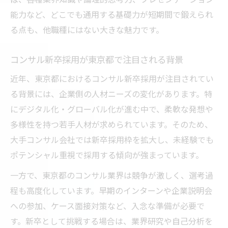
能力など、どこでも通用する基礎力が短期間で鍛えられ
新卒コンサルの東京都での年収相場
る点も、他職種にはない大きな魅力です。
コンサル新卒が知るべき給与体系の特徴
東京都コンサル新卒の年収アップのポイン
コンサル新卒採用が東京都で注目される背景
ト
近年、東京都におけるコンサル新卒採用が注目されてい
新卒コンサル年収に影響する要素とは
る背景には、企業側の人材ニーズの変化があります。特
コンサル新卒が東京都で高収入を目指すに
にデジタル化・グローバル化が進む中で、柔軟な発想や
は
多様性を持つ若手人材が求められています。そのため、
大手コンサル会社では新卒採用枠を拡大し、未経験でも
ポテンシャル重視で採用する傾向が強まっています。
一方で、東京都のコンサル業界は競争が激しく、選考過
程も高度化しています。早期のインターンや企業説明会
への参加、ケース面接対策など、入念な準備が必要で
す。新卒として挑戦する場合は、業界研究や自己分析を