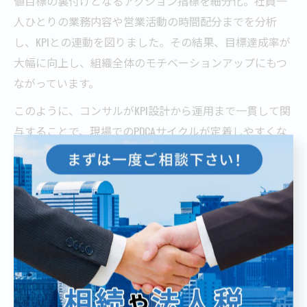
値目標の裏付けとなるアクション指標を細分化。社員一
人ひとりの業務内容や営業活動の時間配分までを分析
し、KPIとの連動を図りました。その結果、目標達成率が
大幅に向上し、組織全体のモチベーションアップにもつ
ながっています。
このように、コンサルがKPI設計から運用まで一貫して関
与することで、現場でのPDCAサイクルが定着しやすくな
ります。成功事例から学べるポイントは、「現場との連
携」「具体的な数値根拠」「継続的なモニタリング」の3
点です。実際にKPI活用を検討する際は、これらのポイン
トを意識しましょう。
コンサル選びで重視すべきKPI支援実績の見極め方
KPI設計でコンサルティング会社を選ぶ際は、単なるサー
ビス内容ではなく、実際の支援実績を重視することが重