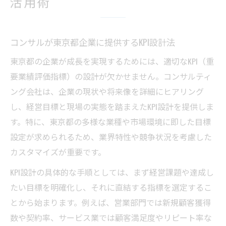
活用術
企業成長を加速させるKPIとコンサル手法の
連携
KPI設計に悩む方へ東京のコンサル活用方法
コンサルが東京都企業に提供するKPI設計法
コンサルがKPI設計の課題解決をサポートす
東京都の企業が成長を実現するためには、適切なKPI（重
る理由
要業績評価指標）の設計が欠かせません。コンサルティ
東京都内で活躍するコンサルのKPI設計プロ
ング会社は、企業の現状や将来像を詳細にヒアリング
セス
し、経営目標と現場の実態を踏まえたKPI設計を提供しま
KPI設計の成功事例から学ぶコンサル活用ポ
す。特に、東京都の多様な業種や市場環境に即した目標
イント
設定が求められるため、業界特性や競争状況を考慮した
コンサル選びで重視すべきKPI支援実績の見
カスタマイズが重要です。
極め方
KPI設計の具体的な手順としては、まず経営課題や達成し
KPI設計に強いコンサルの特徴と選定基準
たい目標を明確化し、それに直結する指標を選定するこ
効果的なKPI運用で企業成長をサポートする秘訣
とから始まります。例えば、営業部門では新規顧客獲得
数や契約率、サービス業では顧客満足度やリピート率な
コンサルが提案するKPI運用の実践的アプロ