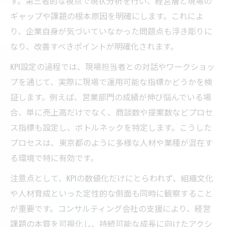
す。第三者的な視点で現状分析を行い、経営層と現場の
例
ギャップや課題の根本原因を明確にします。これによ
主要KPIの選び方とコンサルの実践事例
り、企業自身が気づいていなかった問題点も浮き彫りに
なり、改善すべきポイントが明確化されます。
コンサルが解説する主要KPIの選定基準
東京都企業で効果を発揮したKPI実践事例
KPI設定の過程では、現場担当者との対話やワークショッ
プを通じて、実際に現場で運用可能な指標かどうかを検
コンサルによるKPI選定と活用の具体的流れ
証します。例えば、営業部門の成績が伸び悩んでいる場
成功事例から読み解くKPI設定とコンサル連
合、単に売上高だけでなく、商談数や提案数などプロセ
携
ス指標も設定し、ボトルネックを特定します。こうした
コンサルティング現場で注目されるKPI改善
プロセスは、東京都のように多様な人材や業種が混在す
法
る環境で特に有効です。
東京都ならではのKPI事例とコンサルの役割
注意点として、KPIの数値化だけにとらわれず、組織文化
東京都企業に特化したKPI事例をコンサルが
や人材育成といった定性的な側面も同時に観察すること
紹介
が重要です。コンサルティング会社の支援により、経営
コンサルが支えるユニークなKPI運用の実態
課題の本質を可視化し、持続可能な成長に向けたアクシ