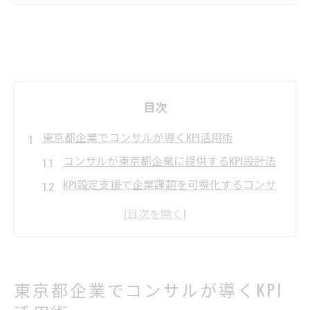
目次
東京都企業でコンサルが導くKPI活用術
コンサルが東京都企業に提供するKPI設計法
KPI設定支援で企業課題を可視化するコンサ
ルの視点
コンサルのノウハウでKPI運用を最適化する
方法
東京都のビジネス環境に合うKPI戦略とコン
東京都企業でコンサルが導くKPI
サル活用