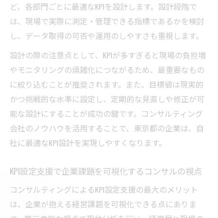
ど、各部門ごとに最適なKPIを設計します。設計段階で
ーチ
は、現場で実際に測定・管理できる指標であるかを検討
東京都の企業成長に役立つKPI運用ノウハウ
し、データ取得の可否や運用のしやすさも重視します。
コンサルの経験を活かしたKPI改善ポイント
設計の際の注意点として、KPIが多すぎると現場の負担増
KPI運用体制の構築を支えるコンサルの役割
やモニタリングの煩雑化につながるため、最重要なもの
企業の目標達成を導くKPIモニタリング支援
に絞り込むことが推奨されます。また、目標値は現実的
目標達成を加速する東京都のコンサル戦略
かつ挑戦的な水準に設定し、定期的な見直しや修正が可
コンサルが東京都企業の目標達成を支援す
能な設計にすることが成功の鍵です。コンサルティング
る仕組み
会社のノウハウを活用することで、東京都の企業は、自
KPIを基軸としたコンサル戦略の立案ポイン
社に最適なKPI設計を実現しやすくなります。
ト
企業成長を促進する東京都コンサルの戦略
KPI設定支援で企業課題を可視化するコンサルの視点
思考
コンサルティングによるKPI設定支援の最大のメリット
KPI達成率向上を実現するコンサルの戦術
は、企業が抱える経営課題を可視化できる点にありま
コンサルティングが強みを発揮するKPI戦略