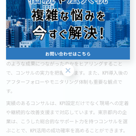
要です。特に東京都内の企業においては、業界や規模に
応じた多様なKPI設計の経験があるかどうかが、コンサル
の信頼性を判断するポイントとなります。
見極め方としては、過去の事例やクライアントの声、具
体的な改善実績を確認することが有効です。たとえば、
お問い合わせはこちら
どのような課題を持つ企業にどのようなKPIを設計し、ど
のような成果につながったのかをヒアリングすること
お問い合わせはこちら
で、コンサルの実力を把握できます。また、KPI導入後の
アフターフォローやモニタリング体制も重要な観点で
す。
実績のあるコンサルは、KPI設定だけでなく現場への定着
や継続的な改善支援まで対応しています。東京都内の企
業は、こうした総合的なサポート力を持つコンサルを選
ぶことで、KPI活用の成功確率を高めることができます。