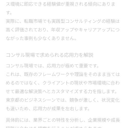
キャリアアップを実現するコンサルの流儀
ス環境に即応できる経験値が重視される傾向にありま
す。
コンサル経験を活かしたスキルアップ方法
実際に、転職市場でも実践型コンサルティングの経験は
東京都でキャリアを伸ばすコンサル術
高く評価されており、年収アップやキャリアアップにつ
コンサル転職で年収アップを目指すには
ながった事例も少なくありません。
戦略思考が光る東京都コンサルの成功例
コンサルが導いた東京都の成功事例集
コンサル現場で求められる応用力を解説
戦略思考で実現したコンサルの成果とは
コンサル現場では、応用力が極めて重要です。
コンサル現場で評価される成功ポイント
これは、既存のフレームワークや理論をそのまま当ては
東京都で活躍するコンサルの戦略発想
めるのではなく、クライアントの現状や市場環境に合わ
成功を掴んだコンサルの具体的アプローチ
せて最適な解決策へとカスタマイズする力を指します。
東京都のビジネスシーンでは、競争が激しく、状況変化
今注目されるコンサル業界の最新動向とは
も速いため、応用力が成果を左右します。
コンサル業界で注目の東京都トレンド解説
具体的には、業界ごとの特性を分析し、企業規模や成長
コンサルが語る業界の変化と今後の展望