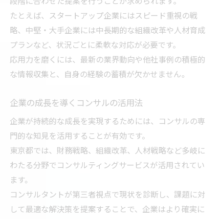
段階に合わせた提案を行うことが求められます。
東京都のコンサル会社一覧から見る特徴
たとえば、スタートアップ企業にはスピード重視の戦
新しい働き方に適応するコンサルの役割
略、中堅・大手企業には中長期的な組織改革や人材育成
コンサル業界で求められる最新スキルとは
プランなど、状況ごとに柔軟な対応が必要です。
応用力を磨くには、最新の業界動向や他社事例の積極的
な情報収集と、自身の経験の蓄積が欠かせません。
企業の成長を導くコンサルの活用法
企業が持続的な成長を実現するためには、コンサルの専
門的な知見を活用することが有効です。
東京都では、財務戦略、組織改革、人材戦略など多岐に
わたる分野でコンサルティングサービスが活用されてい
ます。
コンサルタントが第三者視点で現状を診断し、課題に対
して最適な解決策を提案することで、企業はより確実に