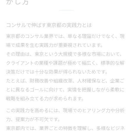
かし方
東京都でコンサル転職が注目される背景
コンサルキャリアを活かす転職成功術
コンサルで伸ばす東京都の実践力とは
転職市場で評価されるコンサル経験の強み
東京都のコンサル業界では、単なる理論だけでなく、現
コンサル転職で失敗しない企業選びの基準
場で成果を生む実践力が重要視されています。
ビジネス変革を支えるコンサルテクニック最前
その理由は、東京という大規模で多様な市場において、
線
クライアントの業種や課題が極めて幅広く、標準的な解
コンサルが実践する最新ビジネス変革法
決策だけでは十分な効果が得られないためです。
東京都で求められる効果的コンサル手法
たとえば、財務改善や組織改革、人材確保など、企業ご
企業改革に不可欠なコンサルの視点
とに異なるゴールに向けて、実情を把握しながら柔軟に
コンサルテクニックが成果を生む秘訣
戦略を組み立てる力が求められます。
現場で役立つコンサルのアプローチ例
この実践力を高めるには、現場でのヒアリング力や分析
コンサルで高める東京都のキャリアアップ術
力、提案力が不可欠です。
コンサルで叶える東京都のキャリア戦略
東京都内では、業界ごとの特徴を理解し、多様なビジネ