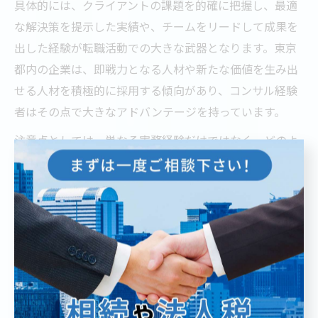
具体的には、クライアントの課題を的確に把握し、最適
な解決策を提示した実績や、チームをリードして成果を
出した経験が転職活動での大きな武器となります。東京
都内の企業は、即戦力となる人材や新たな価値を生み出
せる人材を積極的に採用する傾向があり、コンサル経験
者はその点で大きなアドバンテージを持っています。
注意点としては、単なる実務経験だけではなく、どのよ
うな成果を上げたか、どのような課題にどのように取り
組んだかを具体的に伝えることが重要です。面接では、
成功事例だけでなく、失敗から学んだ経験や課題解決の
プロセスも問われるため、事前に整理しておくと良いで
しょう。
コンサル転職で失敗しない企業選びの基準
コンサル転職で失敗しないためには、企業選びの基準を