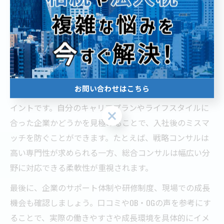
明確にすることが必要です。まず、企業の事業領域や強
み、案件の多様性などをしっかりと調査しましょう。東
京都内には大手から中小、外資系、日系まで多様なコン
サル会社が存在しており、それぞれの特徴を理解するこ
とが大切です。
お問い合わせはこちら
また、働き方やキャリアパス、評価制度なども重要なポ
イントです。自分のキャリアプランやライフスタイルに
お問い合わせはこちら
合った企業かどうかを見極めることで、入社後のミスマ
ッチを防ぐことができます。たとえば、戦略コンサルは
高い専門性が求められる一方、総合コンサルは幅広い分
野に対応できる柔軟性が重視されます。
最後に、企業のサポート体制や研修制度、現場での成長
機会も確認しましょう。口コミやOB・OGの声を参考にす
ることで、実際の働きやすさや成長環境を具体的にイメ