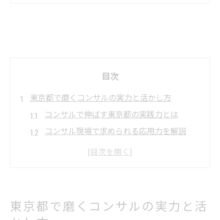
目次
東京都で磨くコンサルの実力と活かし方
コンサルで伸ばす東京都の実践力とは
コンサル現場で求められる応用力を解説
企業の成長を導くコンサルの活用法
多様な業界で生きるコンサルテクニック
コンサルが東京都で信頼される理由
コンサル転職に強い東京都の戦略を探る
東京都で磨くコンサルの実力と活
コンサル転職で知るべき選考のポイント