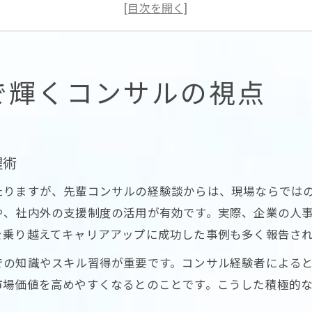
東京都女性向けコンサルの強みを活かす方法
相談事例から学ぶコンサルならではの解決法
女性キャリアに寄り添う東京都コンサルの魅力
キャリアと生活を両立する先輩コンサルの知恵
で輝くコンサルの視点
コンサルが実践する仕事と生活の両立法
育児や介護とキャリアの両立に役立つ知恵集
東京都女性コンサルが語る両立の工夫と実例
躍術
キャリア支援で解決する生活バランスの悩み
たりますが、先輩コンサルの経験談からは、現場ならでは
女性コンサルの経験から学ぶ両立のコツ
や、社内外の支援制度の活用が有効です。実際、企業の人
東京都におけるコンサル女性の実践的アドバイス
を乗り越えてキャリアアップに成功した事例も多く報告さ
東京都女性向けコンサルの実践事例を紹介
での知識やスキル習得が重要です。コンサル経験者による
コンサル活用でキャリア課題を乗り越える方法
市場価値を高めやすくなるとのことです。こうした積極的
先輩コンサルが伝える現場でのアドバイス集