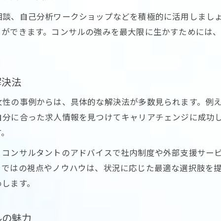
オンライン相談で叶う東京都のキャリア支援
相談、自己分析ワークショップなどを積極的に活用しまし
キャリア支援を受けた女性の成長ストーリー
とができます。コンサルの強みを最大限に生かすためには
東京都女性が体験したコンサル支援の実例
コンサル相談から得たキャリア成長の軌跡
先輩コンサルが後輩へ伝えたい成功体験談
解決法
働く女性のリアルなキャリアアップ事例集
女性の事例からは、具体的な解決法が多数見られます。例
コンサル支援で変わる女性の働き方の未来
自分に合った求人情報を見つけてキャリアチェンジに成功
す。
お問い合わせはこちら
お問い合わせはこちら
、コンサルタントのアドバイスで社内制度や外部支援サー
らではの視点やノウハウは、状況に応じた最適な選択肢を
めします。
ルの魅力