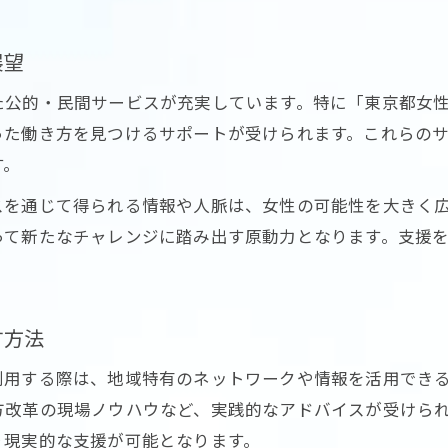
キャリアカウンセリングの具体的な流れ解説
相談を通じて得られる東京都女性の成長戦略
展望
先輩コンサルの助言で自分らしい働き方を発見
た公的・民間サービスが充実しています。特に「東京都女
コンサル助言が導く自分らしさの見つけ方
った働き方を見つけるサポートが受けられます。これらの
東京都女性が目指す新しい働き方の形とは
す。
キャリア相談で明確になる自分の強みと方向性
スを通じて得られる情報や人脈は、女性の可能性を大きく
先輩コンサルが教える働き方の選択肢
って新たなチャレンジに踏み出す原動力となります。支援
東京都女性が実践する自分軸のキャリア設計
悩みに寄り添う東京都コンサルの支援とは
コンサルが提供する東京都女性向けサポート
す方法
悩み相談から始まるキャリアアップの第一歩
利用する際は、地域特有のネットワークや情報を活用でき
相談しやすい東京都コンサルの特徴を解説
方改革の現場ノウハウなど、実践的なアドバイスが受けら
女性コンサルタントが寄り添う支援体制とは
り現実的な支援が可能となります。