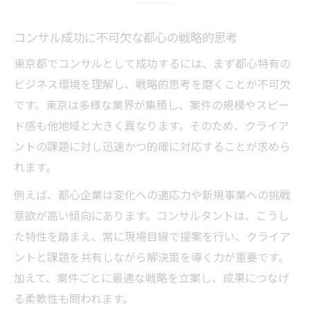
コンサルで成果を出すための本質的な要素
コンサル成功に不可欠な都心の戦略的思考
東京都でコンサル成功を分ける決定的違い
クライアント信頼を築くコンサルの極意
東京都でコンサルとして成功するには、まず都心特有の
コンサル業界で評価されるスキルと対応力
ビジネス環境を理解し、戦略的思考を磨くことが不可欠
です。東京は多様な業界が集積し、案件の規模やスピー
都心で必要なコンサルの選択眼と判断基準
ド感も他地域と大きく異なります。そのため、クライア
キャリアアップ志向者が選ぶ都心コンサル
ントの課題に対し迅速かつ的確に対応することが求めら
コンサルでキャリアアップを目指す際の視
れます。
点
例えば、都心企業は変化への適応力や新規事業への挑戦
都心コンサルで得られる成長機会の探し方
意欲が高い傾向にあります。コンサルタントは、こうし
コンサル転職で押さえるべき評価ポイント
た特性を踏まえ、常に現場目線で提案を行い、クライア
キャリア形成に役立つ都心コンサルの特徴
ントと課題を共有しながら解決策を導く力が重要です。
コンサル志望者が注目すべき都内案件の傾
加えて、案件ごとに最適な戦略を立案し、成果につなげ
向
る柔軟性も問われます。