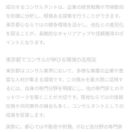
現場経験から導く東京都のコンサル力
成功するコンサルタントは、企業の経営戦略や市場動向
コンサル現場で培われる実践的な力とは
を的確に分析し、根拠ある提案を行うことができます。
東京都で活きるコンサル経験の積み方
東京都心ならではの競争環境を活かし、他社との差別化
現場視点で捉える都心コンサルの魅力
を図ることが、長期的なキャリアアップや信頼獲得のポ
コンサル力を伸ばす都内現場の具体事例
イントとなります。
経験から学ぶ東京都コンサルの成功法則
東京都でコンサルが伸びる環境の活用法
成功を掴むための必須スキルと戦略
東京都はコンサル業界において、多様な業種の企業や豊
コンサルで求められる最新スキルの習得法
富な人材が集まる環境です。この強みを最大限に活用す
東京都のコンサルで有利な戦略的思考とは
るには、自身の専門分野を明確にし、他の専門家とのネ
キャリアアップに繋がる実務スキル強化術
ットワークを築くことが大切です。現地ならではの情報
コンサル成功へ導く戦略立案のポイント
交換や共同案件の機会も多く、コンサルタントとしての
都心の競争で勝つコンサルスキルの磨き方
成長を促進します。
東京都におけるコンサルの新潮流とは
実際に、都心では不動産や財務、ITなど各分野の専門家
コンサル業界に訪れる東京都の最新トレン