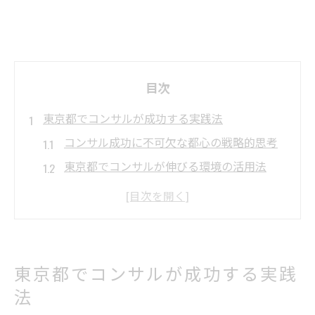
目次
東京都でコンサルが成功する実践法
コンサル成功に不可欠な都心の戦略的思考
東京都でコンサルが伸びる環境の活用法
コンサルとして信頼を得るための実践的ア
プローチ
都心ならではのコンサル案件の特徴と注意
点
東京都でコンサルが成功する実践
コンサル実績を東京都で積む具体的方法
法
コンサル成功の鍵は何か徹底解明