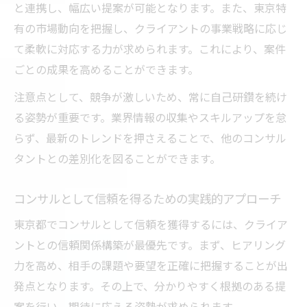
と連携し、幅広い提案が可能となります。また、東京特
ド
有の市場動向を把握し、クライアントの事業戦略に応じ
都心コンサルが注目する新サービスと動向
て柔軟に対応する力が求められます。これにより、案件
東京都で広がるコンサルの多様な役割
ごとの成果を高めることができます。
コンサルの新潮流をリードする都内企業の
注意点として、競争が激しいため、常に自己研鑽を続け
特徴
る姿勢が重要です。業界情報の収集やスキルアップを怠
東京都で変化するコンサルの働き方に注目
らず、最新のトレンドを押さえることで、他のコンサル
タントとの差別化を図ることができます。
コンサルとして信頼を得るための実践的アプローチ
東京都でコンサルとして信頼を獲得するには、クライア
ントとの信頼関係構築が最優先です。まず、ヒアリング
力を高め、相手の課題や要望を正確に把握することが出
発点となります。その上で、分かりやすく根拠のある提
案を行い、期待に応える姿勢が求められます。