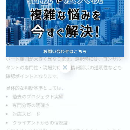
求められます。特に大手コンサルティングファームで
は、過去の実績やクライアントの声を参考にすることが
成功の近道です。
その理由は、案件内容によって必要なスキルやノウハウ
が異なるためです。例えば、財務コンサルが得意な会社
と、ITや人材領域に強みを持つ会社では、提案内容やサ
お問い合わせはこちら
ポート範囲が大きく異なります。選択時には、コンサル
お問い合わせはこちら
タントの専門性・現場対応力・情報開示の透明性なども
確認ポイントとなります。
具体的な判断基準としては、
過去のプロジェクト実績
専門分野の明確さ
対応スピード
クライアントからの信頼度