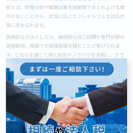
例えば、財務分析や戦略立案を短期間でまとめ上げる案
件が多いことから、状況に応じたフレキシブルな対応が
常に求められます。
具体的な方法としては、継続的な自己研鑽や専門分野の
資格取得、現場での実践経験を積むことが挙げられま
す。これらを通じて得た知見やノウハウを活用し、クラ
イアントの期待を超える提案を行うことが、コンサル業
界で評価されるポイントです。
都心で必要なコンサルの選択眼と判断基準
都心のコンサル選びでは、単なる知名度や料金だけでな
く、実績・専門性・対応範囲といった複数の判断基準を
持つことが重要です。東京都内には多くのコンサル会社
が存在し、案件ごとに最適なパートナーを選ぶ選択眼が