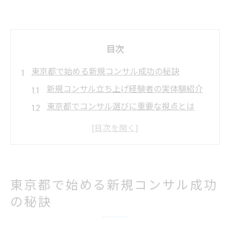
目次
東京都で始める新規コンサル成功の秘訣
新規コンサル立ち上げ経験者の実体験紹介
東京都でコンサル選びに重要な視点とは
コンサル活用で事業推進を加速させる方法
ベンチャー企業が注目するコンサルの支援
力
起業支援施設とコンサルの連携活用術
東京都で始める新規コンサル成功
コンサル立ち上げ時に押さえる支援活用法
の秘訣
東京都で受けられるコンサル支援サービス
概要