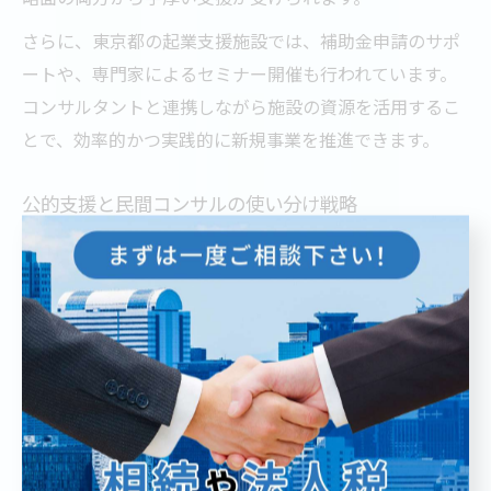
さらに、東京都の起業支援施設では、補助金申請のサポ
ートや、専門家によるセミナー開催も行われています。
コンサルタントと連携しながら施設の資源を活用するこ
とで、効率的かつ実践的に新規事業を推進できます。
公的支援と民間コンサルの使い分け戦略
新規コンサル立ち上げに際し、公的支援と民間コンサル
ティングの両方を上手く使い分けることが、事業成功へ
のカギとなります。公的支援は、補助金や助成金、起業
関連セミナー、専門家派遣など、初期コストを抑えつつ
基礎を固めるために有効です。
一方、民間コンサルは、業界特有のノウハウや実践的な
アドバイス、スピード感のある課題解決力が強みです。
事業の成長フェーズや競争力強化には、民間コンサルの