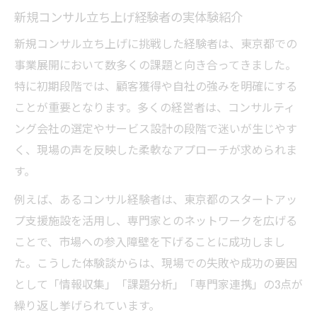
新規コンサル立ち上げ経験者の実体験紹介
コンサルティング活用で事業費用を最適化
新規事業支援に強いコンサルの見極め方
新規コンサル立ち上げに挑戦した経験者は、東京都での
起業支援施設とコンサル併用のメリット解
事業展開において数多くの課題と向き合ってきました。
説
特に初期段階では、顧客獲得や自社の強みを明確にする
ことが重要となります。多くの経営者は、コンサルティ
公的支援と民間コンサルの使い分け戦略
ング会社の選定やサービス設計の段階で迷いが生じやす
スタートアップ支援を活かすコンサル選び方
く、現場の声を反映した柔軟なアプローチが求められま
スタートアップ向けコンサルの特徴と実績
す。
東京都で活用できるスタートアップ支援施
例えば、あるコンサル経験者は、東京都のスタートアッ
設
プ支援施設を活用し、専門家とのネットワークを広げる
コンサル選定時に比較したい3つの指標
ことで、市場への参入障壁を下げることに成功しまし
新規事業推進に強いコンサル活用事例
た。こうした体験談からは、現場での失敗や成功の要因
支援施設と連携するコンサルの強みとは
として「情報収集」「課題分析」「専門家連携」の3点が
新規事業開発を目指すなら東京都のコンサルへ
繰り返し挙げられています。