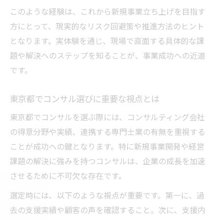
新規事業開発でコンサルが果たす役割解説
このような経験は、これから新規事業立ち上げを目指す
東京都で人気のコンサル活用方法を紹介
方にとって、現実的なリスク回避策や推進方法のヒント
事業開発加速に向けたコンサルの活用戦略
となります。実体験を通じ、現場で直面する具体的な課
コンサルサービスで得られる具体的サポー
題や解決へのステップを知ることが、事業成功への近道
ト
です。
プロジェクト推進に役立つコンサル知見活
東京都でコンサル選びに重要な視点とは
用
経験を活かしたコンサルで事業推進を実現
東京都でコンサルを選ぶ際には、コンサルティング会社
の得意分野や実績、連携する専門士業の有無を重視する
コンサルの経験を活かした事業拡大の秘訣
ことが成功への鍵となります。特に新規事業開発や経営
東京都コンサルが実践する組織支援の内容
課題の解決に強みを持つコンサルは、企業の成長を加速
実績豊富なコンサルによる推進事例を解説
させるために不可欠な存在です。
経験者によるコンサル選びのチェックリス
選定時には、以下のような視点が重要です。第一に、過
ト
去の支援実績や顧客の声を確認すること。次に、支援内
自社成長に繋がるコンサル活用の実践方法