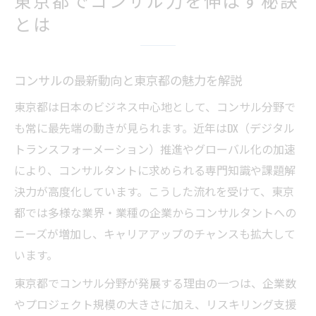
戦略と実践で磨くコンサルの学び方
とは
コンサルに必須の戦略ラーニング手法
実践型講座で身につくコンサル思考法
コンサルの最新動向と東京都の魅力を解説
東京都のリスキリング講座で学ぶポイント
コンサル業界で生きる戦略的スキル習得術
東京都は日本のビジネス中心地として、コンサル分野で
も常に最先端の動きが見られます。近年はDX（デジタル
ビジネスコンサルタントの現場で学ぶ実践
トランスフォーメーション）推進やグローバル化の加速
例
により、コンサルタントに求められる専門知識や課題解
リスキリング講座で未来のキャリア創出
決力が高度化しています。こうした流れを受けて、東京
東京都リスキリング講座の活用メリット
都では多様な業界・業種の企業からコンサルタントへの
コンサルキャリアに直結する学びの選び方
ニーズが増加し、キャリアアップのチャンスも拡大して
DX時代に求められるコンサルスキルとは
います。
リスキリングで実現するキャリアアップ戦
東京都でコンサル分野が発展する理由の一つは、企業数
略
やプロジェクト規模の大きさに加え、リスキリング支援
ビジネスコンサルタント向け最新講座情報