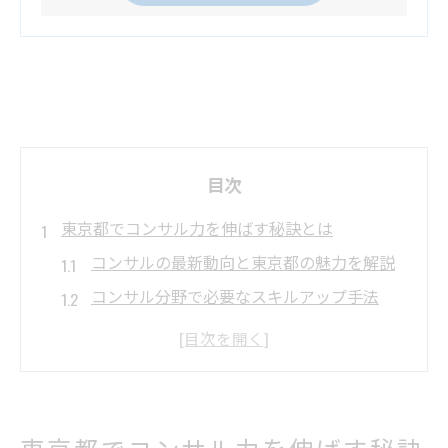
目次
東京都でコンサル力を伸ばす秘訣とは
コンサルの最新動向と東京都の魅力を解説
コンサル分野で必要なスキルアップ手法
東京都のコンサル学習環境と活用法
ビジネスコンサルタントを目指すための準
備
実践的なラーニングでコンサル力を強化
東京都でコンサル力を伸ばす秘訣