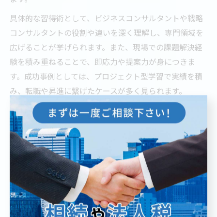
具体的な習得術として、ビジネスコンサルタントや戦略
コンサルタントの役割や違いを深く理解し、専門領域を
広げることが挙げられます。また、現場での課題解決経
験を積み重ねることで、即応力や提案力が身につきま
す。成功事例としては、プロジェクト型学習で実績を積
み、転職や昇進に繋げたケースが多く見られます。
一方で、自己流の学びだけでは限界があるため、体系的
なカリキュラムや現役プロのアドバイスを積極的に取り
入れることが、失敗を防ぐポイントです。
ビジネスコンサルタントの現場で学ぶ実践例
東京都のコンサル現場では、実際のプロジェクト参画や
OJT（現場指導）を通じて、即戦力となるスキルを磨く機
会が豊富にあります。例えば、外国人人材の採用支援や