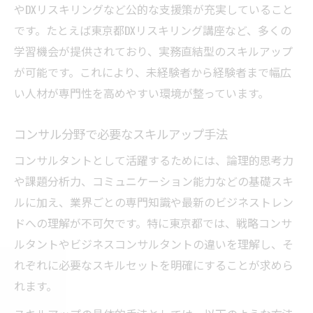
やDXリスキリングなど公的な支援策が充実していること
ビジネスコンサルの違いを知れば道が開く
です。たとえば東京都DXリスキリング講座など、多くの
ビジネスコンサルタントと戦略コンサルの
学習機会が提供されており、実務直結型のスキルアップ
違い
が可能です。これにより、未経験者から経験者まで幅広
役員や講師の視点から見るコンサル業界
い人材が専門性を高めやすい環境が整っています。
ビジネスコンサルタントの評判と実績分析
コンサル分野で必要なスキルアップ手法
コンサル選びで重要な基準と見極め方
コンサルタントとして活躍するためには、論理的思考力
株式会社ビジネスコンサルタントの業界位
や課題分析力、コミュニケーション能力などの基礎スキ
置
ルに加え、業界ごとの専門知識や最新のビジネストレン
DX時代に必要なコンサルスキルの探求
ドへの理解が不可欠です。特に東京都では、戦略コンサ
コンサルが身につけたいDXスキルとは
ルタントやビジネスコンサルタントの違いを理解し、そ
東京都DXリスキリングで学べる技術
れぞれに必要なスキルセットを明確にすることが求めら
DX推進に強いコンサルの特徴を理解する
れます。
ビジネスコンサルタントが求めるDX能力