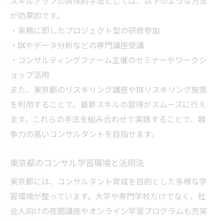
スキルアップの具体的手法としては、以下のような方法
ラーニングで差がつくデジタル活用法
が効果的です。
東京都の支援制度でスキルアップ加速
・実務に即したプロジェクト型の研修参加
東京都のリスキリング支援制度を徹底解説
・DXやデータ分析などの専門講座受講
・コンサルティングファーム主催のセミナーやワークシ
コンサル向け助成金や補助の最新情報
ョップ活用
キャリア形成に役立つ公的サポート一覧
また、東京都のリスキリング講座やDXリスキリング施策
支援制度を活用したスキルアップ事例
を利用することで、最新スキルの習得がスムーズに行え
公的制度でコンサル学習を効果的に進める
ます。これらの手法を組み合わせて実践することで、競
争力の高いコンサルタントを目指せます。
東京都のコンサル学習環境と活用法
東京都には、コンサルタント育成を目的とした多様な学
習環境が整っています。大学や専門学校だけでなく、社
会人向けの夜間講座やオンライン学習プログラムも充実