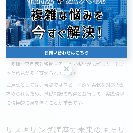
DX導入プロジェクトなど、時代のニーズに即した業務を
経験することで、実践的な知見が蓄積されます。
現場で学ぶメリットは、理論だけでなくクライアントと
の折衝力やチームマネジメント能力、課題解決プロセス
の全体像を体験できる点にあります。実際に、経験者の
お問い合わせはこちら
声として「現場での失敗体験が大きな成長に繋がった」
「多様な専門家と協働することで視野が広がった」とい
お問い合わせはこちら
った意見が多く寄せられています。
注意点としては、現場ではスピード感や柔軟な対応力が
求められるため、基礎知識の習得と並行して、実践環境
に積極的に身を置くことが重要です。
リスキリング講座で未来のキャリ