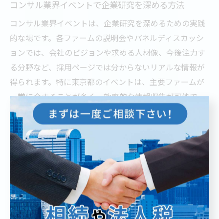
コンサル業界イベントで企業研究を深める方法
コンサル業界イベントは、企業研究を深めるための実践
的な場です。各ファームの説明会やパネルディスカッシ
ョンでは、会社のビジョンや求める人材像、今後注力す
る分野など、採用ページでは分からないリアルな情報が
得られます。特に東京都のイベントは、主要ファームが
一堂に会することが多く、効率的な情報収集が可能で
す。
企業研究を進める際は、事前に興味のある企業や業界テ
ーマを絞り込み、ピンポイントで質問できるよう準備し
ておくことが大切です。例えば、最近のプロジェクト事
例や、今後の業界トレンドに対する各社の見解を直接尋
ねることで、企業ごとの考え方や強みをより深く理解で
きます。