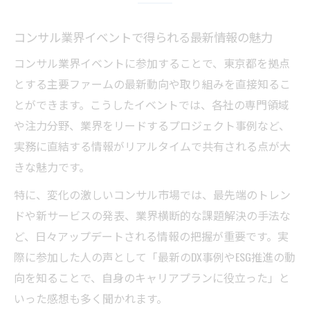
特徴
コンサル業界の交流が活発な東京都イベン
コンサル業界イベントで得られる最新情報の魅力
ト
コンサル業界イベントに参加することで、東京都を拠点
主要ファーム比較に役立つイベント参加のポイ
とする主要ファームの最新動向や取り組みを直接知るこ
ント
とができます。こうしたイベントでは、各社の専門領域
コンサルイベント参加で比較力を高めるコ
や注力分野、業界をリードするプロジェクト事例など、
ツ
実務に直結する情報がリアルタイムで共有される点が大
主要コンサルファームの違いを知るイベン
きな魅力です。
ト活用法
特に、変化の激しいコンサル市場では、最先端のトレン
東京都で効率良くファーム比較するコンサ
ドや新サービスの発表、業界横断的な課題解決の手法な
ル術
ど、日々アップデートされる情報の把握が重要です。実
コンサル業界イベントで企業研究を深める
際に参加した人の声として「最新のDX事例やESG推進の動
方法
向を知ることで、自身のキャリアプランに役立った」と
イベント参加がコンサル選びに役立つ理由
いった感想も多く聞かれます。