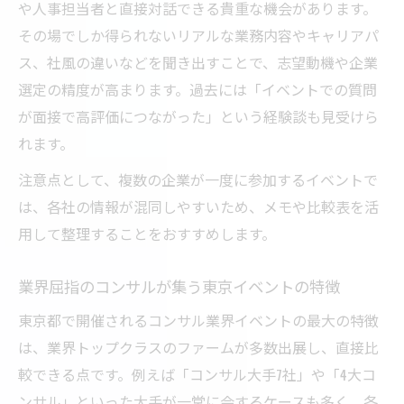
や人事担当者と直接対話できる貴重な機会があります。
コンサル業界で活躍するためのイベント活
その場でしか得られないリアルな業務内容やキャリアパ
用法
ス、社風の違いなどを聞き出すことで、志望動機や企業
業界プロが集う東京都コンサルイベント紹
選定の精度が高まります。過去には「イベントでの質問
介
が面接で高評価につながった」という経験談も見受けら
専門領域別コンサルイベントのチェックポ
れます。
イント
注意点として、複数の企業が一度に参加するイベントで
動向を把握するならコンサルイベント活用が有
は、各社の情報が混同しやすいため、メモや比較表を活
効
用して整理することをおすすめします。
業界動向を知るならコンサルイベントが最
適
業界屈指のコンサルが集う東京イベントの特徴
東京都開催イベントで業界の今を知る方法
東京都で開催されるコンサル業界イベントの最大の特徴
コンサル業界の変化に気付くイベントチェ
は、業界トップクラスのファームが多数出展し、直接比
ック
較できる点です。例えば「コンサル大手7社」や「4大コ
最新動向をつかむコンサルイベント参加術
ンサル」といった大手が一堂に会するケースも多く、各