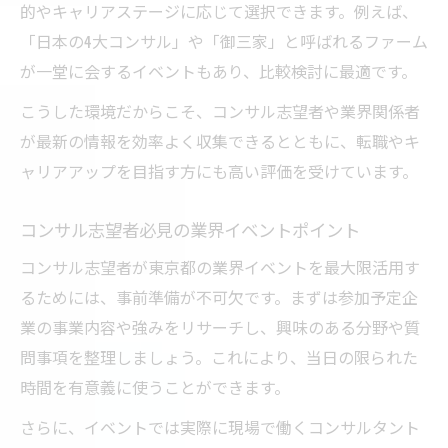
理由
的やキャリアステージに応じて選択できます。例えば、
「日本の4大コンサル」や「御三家」と呼ばれるファーム
東京都での業界イベントが転職活動に役立
が一堂に会するイベントもあり、比較検討に最適です。
つ
コンサル業界イベントで得るスキルアップ
こうした環境だからこそ、コンサル志望者や業界関係者
術
が最新の情報を効率よく収集できるとともに、転職やキ
ャリアアップを目指す方にも高い評価を受けています。
キャリア形成に効くコンサルイベント体験
談
コンサル志望者必見の業界イベントポイント
業界イベントで広がるコンサルネットワー
ク
コンサル志望者が東京都の業界イベントを最大限活用す
るためには、事前準備が不可欠です。まずは参加予定企
コンサルの専門性が際立つ東京都内イベントガ
業の事業内容や強みをリサーチし、興味のある分野や質
イド
問事項を整理しましょう。これにより、当日の限られた
専門性が高いコンサルイベントの選び方
時間を有意義に使うことができます。
東京都内で注目のコンサル専門イベントと
さらに、イベントでは実際に現場で働くコンサルタント
は