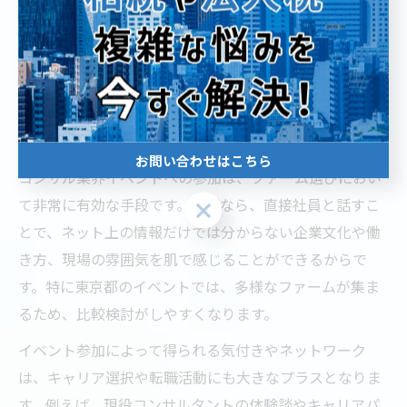
また、イベントで得た情報は、自分なりに整理し直すこ
とも重要です。複数の企業から聞いた内容を比較表にま
とめたり、現役社員のコメントを記録しておくことで、
後から企業選びや面接対策に役立てることができます。
イベント参加がコンサル選びに役立つ理由
お問い合わせはこちら
コンサル業界イベントへの参加は、ファーム選びにおい
て非常に有効な手段です。なぜなら、直接社員と話すこ
お問い合わせはこちら
とで、ネット上の情報だけでは分からない企業文化や働
き方、現場の雰囲気を肌で感じることができるからで
す。特に東京都のイベントでは、多様なファームが集ま
るため、比較検討がしやすくなります。
イベント参加によって得られる気付きやネットワーク
は、キャリア選択や転職活動にも大きなプラスとなりま
す。例えば、現役コンサルタントの体験談やキャリアパ