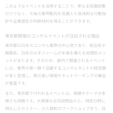
コンサル業界の最新動向を東京都でキャッチア
このようなイベントを活用することで、単なる知識収集
ップ
だけでなく、今後の業界動向を見据えた具体的な行動指
東京都のコンサルイベントで動向を把握す
針や企業選定の判断材料を得ることができます。
る方法
最新トレンドを追うならコンサル業界イベ
東京都開催のコンサルイベントが注目される理由
ント
東京都は日本のコンサル業界の中心地であり、総合系や
コンサル業界の変化を東京都で感じるポイ
戦略系、日系の大手ファームが本拠を構える地理的メリ
ント
ットがあります。そのため、都内で開催されるイベント
業界動向を東京都のイベントで学ぶメリッ
には、業界の第一線で活躍するコンサルタントや経営層
ト
が多く登壇し、質の高い情報やネットワーキングの機会
が豊富です。
東京都開催イベントが示すコンサルの未来
像
また、東京都で行われるイベントは、規模やテーマの多
業界イベントを通じたキャリアアップの秘訣
様さも特徴です。大規模な合同説明会から、特定分野に
コンサルイベント参加がキャリアに生きる
特化したセミナー、少人数制のワークショップまで、目