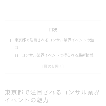
目次
東京都で注目されるコンサル業界イベントの魅
力
コンサル業界イベントで得られる最新情報
の魅力
東京都開催のコンサルイベントが注目され
る理由
コンサル志望者必見の業界イベントポイン
東京都で注目されるコンサル業界
ト
イベントの魅力
業界屈指のコンサルが集う東京イベントの