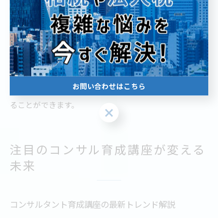
な助けとなります。
さらに、失敗や成功事例の共有、先輩コンサルタントと
の交流を通じて業界のリアルな情報を得ることも大切で
す。初心者には基本から丁寧に学べる講座、経験者には
専門性を深める研修がおすすめです。自身の成長段階に
お問い合わせはこちら
応じた学び方を選ぶことで、着実にキャリアアップを図
ることができます。
お問い合わせはこちら
注目のコンサル育成講座が変える
未来
コンサルタント育成講座の最新トレンド解説