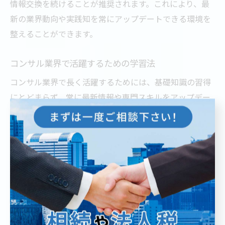
情報交換を続けることが推奨されます。これにより、最
新の業界動向や実践知を常にアップデートできる環境を
整えることができます。
コンサル業界で活躍するための学習法
コンサル業界で長く活躍するためには、基礎知識の習得
にとどまらず、常に最新情報や専門スキルをアップデー
トし続ける学習姿勢が重要です。東京都では、各種コン
サルタントセミナーや実務家による講座が数多く開催さ
れており、継続的な学びの環境が整っています。
具体的な学習法としては、定期的なセミナー参加やオン
ライン講座の活用、現場でのOJT（実地研修）を組み合わ
せることが効果的です。また、コンサルタント育成講座
や経営コンサルタント養成講座でのケーススタディやグ
ループワークは、実践的な課題解決能力を養う上で大き