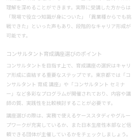
コンサルキャリアに直結する戦略講座の選
理解を深めることができます。実際に受講した方からは
び方
「現場で役立つ知識が身についた」「異業種からでも挑
経営コンサルタント認定講座で得る専門性
戦できた」といった声もあり、段階的なキャリア形成が
コンサルタント育成研修の活用事例を紹介
可能です。
東京都で人気のコンサルセミナー活用術
コンサルタント育成講座選びのポイント
戦略コンサル講座の費用対効果とは
実践力が身につくコンサル研修の全貌
コンサルタントを目指す上で、育成講座の選択はキャリ
ア形成に直結する重要なステップです。東京都では「コ
コンサルタント研修で磨く実践的スキル
ンサルタント 育成 講座」や「コンサルタント セミナ
日本生産性本部養成講座の具体的な内容
ー」など多彩なプログラムが開催されており、内容や講
コンサル業界経験者が語る研修の価値
師の質、実践性を比較検討することが必要です。
育成研修を活かしたキャリアアップ方法
講座選びの際は、実務で使えるケーススタディやグルー
戦略コンサル講座と研修の違いを解説
プワークが充実しているか、また日本生産性本部など信
今選ばれる理由とカリキュラム活用術
頼できる団体が主催しているかをチェックしましょう。
コンサルカリキュラムが選ばれる背景を分