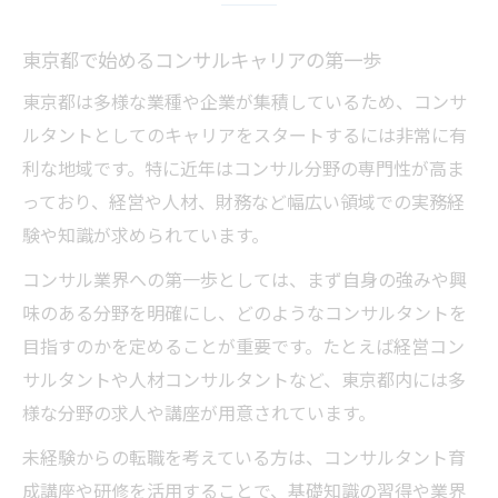
戦略コンサル講座で学ぶ実践的手法とは
東京都で始めるコンサルキャリアの第一歩
コンサルタント育成研修の活用ポイント
経営コンサルタント養成講座の学び方
東京都は多様な業種や企業が集積しているため、コンサ
ルタントとしてのキャリアをスタートするには非常に有
コンサル業界で活躍するための学習法
利な地域です。特に近年はコンサル分野の専門性が高ま
注目のコンサル育成講座が変える未来
っており、経営や人材、財務など幅広い領域での実務経
コンサルタント育成講座の最新トレンド解
験や知識が求められています。
説
コンサル業界への第一歩としては、まず自身の強みや興
未来を切り拓く東京都発コンサル講座の魅
味のある分野を明確にし、どのようなコンサルタントを
力
目指すのかを定めることが重要です。たとえば経営コン
経営コンサルタント資格取得を目指す意義
サルタントや人材コンサルタントなど、東京都内には多
コンサル業界が求める人材像とは何か
様な分野の求人や講座が用意されています。
戦略コンサル講座がもたらす実務力強化
未経験からの転職を考えている方は、コンサルタント育
キャリア構築に役立つ戦略講座の魅力
成講座や研修を活用することで、基礎知識の習得や業界