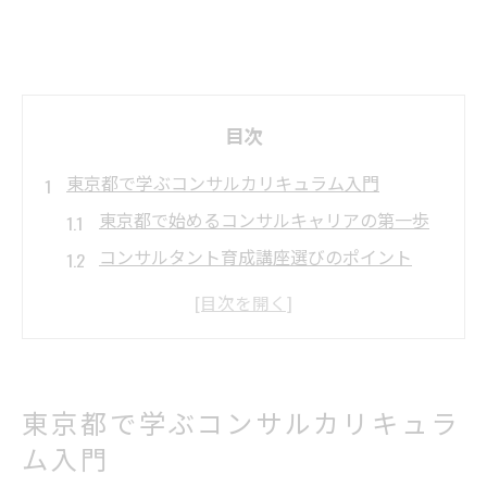
目次
東京都で学ぶコンサルカリキュラム入門
東京都で始めるコンサルキャリアの第一歩
コンサルタント育成講座選びのポイント
コンサル向け実践カリキュラムの特徴と魅
力
経営コンサルタント資格取得の道筋とは
コンサルタント研修で身につく基礎力
東京都で学ぶコンサルカリキュラ
コンサル業界で必須のスキル習得方法
ム入門
コンサルに不可欠なスキルを体系的に習得