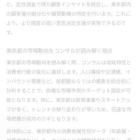
と、定性調査で得た顧客インサイトを統合し、東京都内
東京都市場で活きるコンサルノウハウの活
の顧客層の細分化や購買動機の特定を行います。これに
用法
より、より精度の高い意思決定支援が実現できるので
コンサルの知恵で市場分析を強化する方法
す。
実務家向けコンサル流市場分析力強化ポイ
ント
東京都の市場動向をコンサルが読み解く視点
コンサルを活用した東京都企業の分析力向
東京都の市場動向を読み解く際、コンサルは地域特性と
上
消費者行動の変化に着目します。人口構成や交通網、イ
最新の調査手法を東京都で活用する方法
ンバウンド需要など、首都圏ならではの要素を総合的に
コンサルが選ぶ東京都向け最新調査手法の
分析することで、的確な市場予測やターゲット設定が可
特徴
能となります。特に、東京都は新規事業やスタートアッ
東京都市場で注目される最新市場調査の活
プが多く、トレンドの移り変わりが早いため、迅速な市
用法
場把握が成功のカギとなります。
コンサル視点の最新調査手法導入ステップ
具体的には、東京都内の消費者属性別データ（年齢層・
実践的に使える最新市場調査法とコンサル