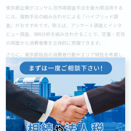
東京都企業がコンサル流市場調査手法を最大限活用する
には、複数手法の組み合わせによる「ハイブリッド調
査」がおすすめです。例えば、アンケート調査とインタ
ビュー調査、SNS分析を組み合わせることで、定量・定性
の両面から消費者像を立体的に把握できます。
さらに、東京都独自の消費者行動やエリア特性を考慮し
たサンプリング設計や、調査後のアクションプラン作成
まで一気通貫で支援するのがコンサル流の強みです。現
場担当者からは「現実的な改善策がすぐに実行できた」
「意思決定が早まった」といった声も多く寄せられてい
ます。
最後に、調査結果の共有時は経営層と現場の双方にわか
りやすい形でレポーティングを行い、全社的な納得感と
実行力を高めることが、東京都企業の競争優位確立に直