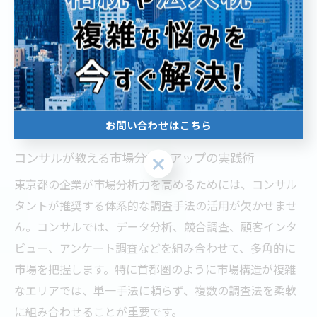
結します。
市場分析力強化に役立つコンサル
の知恵
お問い合わせはこちら
コンサルが教える市場分析力アップの実践術
お問い合わせはこちら
東京都の企業が市場分析力を高めるためには、コンサル
タントが推奨する体系的な調査手法の活用が欠かせませ
ん。コンサルでは、データ分析、競合調査、顧客インタ
ビュー、アンケート調査などを組み合わせて、多角的に
市場を把握します。特に首都圏のように市場構造が複雑
なエリアでは、単一手法に頼らず、複数の調査法を柔軟
に組み合わせることが重要です。