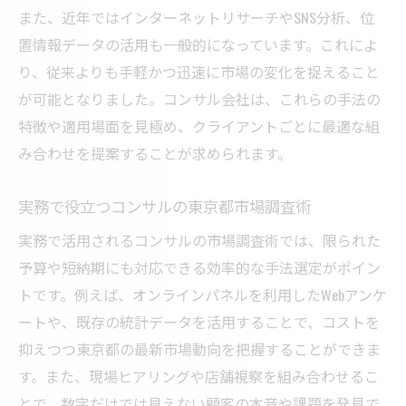
また、近年ではインターネットリサーチやSNS分析、位
術
置情報データの活用も一般的になっています。これによ
東京都市場で注目の実践的コンサル調査法
り、従来よりも手軽かつ迅速に市場の変化を捉えること
とは
が可能となりました。コンサル会社は、これらの手法の
コンサル活用で差がつく市場調査の実践ポ
特徴や適用場面を見極め、クライアントごとに最適な組
イント
み合わせを提案することが求められます。
現場で使えるコンサル流市場調査の進め方
実務で役立つコンサルの東京都市場調査術
コンサルが語る東京都企業の市場調査実践
例
実務で活用されるコンサルの市場調査術では、限られた
予算や短納期にも対応できる効率的な手法選定がポイン
トです。例えば、オンラインパネルを利用したWebアンケ
ートや、既存の統計データを活用することで、コストを
抑えつつ東京都の最新市場動向を把握することができま
す。また、現場ヒアリングや店舗視察を組み合わせるこ
とで、数字だけでは見えない顧客の本音や課題を発見で