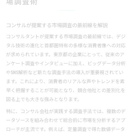
場調査術
東京都企業が成果を上げる調査手法とは
コンサルが推奨する調査手法の選び方と活
用法
コンサルが提案する市場調査の最前線を解説
成果につながる東京都企業向け市場調査手
コンサルタントが提案する市場調査の最前線では、デジ
法
タル技術の進化と首都圏特有の多様な消費者像への対応
コンサル視点の東京都調査手法成功ポイン
が求められています。東京都の企業にとって、従来のア
ト
ンケート調査やインタビューに加え、ビッグデータ分析
実務で使えるコンサル型市場調査アプロー
やSNS解析など新たな調査手法の導入が重要視されてい
チ
ます。これにより、消費者のリアルな声やトレンドを素
早く把握することが可能となり、競合他社との差別化を
東京都企業のためのコンサル流手法徹底解
図る上でも大きな強みとなります。
説
市場分析力強化に役立つコンサルの知恵
特に、コンサル会社が実践する調査手法では、複数のデ
ータソースを組み合わせて総合的に市場を分析するアプ
コンサルが教える市場分析力アップの実践
ローチが主流です。例えば、定量調査で得た数値データ
術