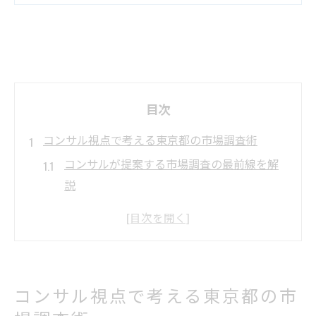
目次
コンサル視点で考える東京都の市場調査術
コンサルが提案する市場調査の最前線を解
説
東京都の市場動向をコンサルが読み解く視
点
コンサル流・市場調査手法の基礎知識とは
実務で役立つコンサルの東京都市場調査術
コンサル視点で考える東京都の市
東京都企業に最適なコンサル市場調査戦略