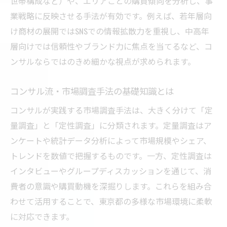
世帯構成など）や、エリアごとの購買傾向を分析し、事
支援
業戦略に反映させる手法が有効です。例えば、若年層向
東京都企業が導入すべき最新調査手法とは
け商材の展開ではSNSでの情報拡散力を重視し、中高年
成功事例に学ぶ市場調査設計のポイント
層向けでは信頼性やブランド力に焦点を当てるなど、コ
ンサルならではのきめ細かな視点が求められます。
コンサル目線で読み解く市場調査設計の成
功要因
コンサル流・市場調査手法の基礎知識とは
東京都企業の成功事例から学ぶコンサル調
コンサルが実践する市場調査手法は、大きく分けて「定
査術
量調査」と「定性調査」に分類されます。定量調査はア
コンサルが伝える市場調査設計の実践ポイ
ンケートや統計データ分析によって市場規模やシェア、
ント
トレンドを数値で把握するものです。一方、定性調査は
実務で活かす市場調査設計とコンサルの工
インタビューやグループディスカッションを通じて、消
夫
費者の意識や購買動機を深掘りします。これらを組み合
コンサルが解き明かす市場調査設計の秘訣
わせて活用することで、東京都の多様な市場環境に柔軟
東京都で注目される市場調査の実践法
に対応できます。
コンサルが推奨する東京都の市場調査実践