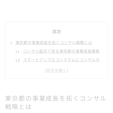
目次
東京都の事業成長を拓くコンサル戦略とは
コンサル起点で見る東京都の事業成長要素
スタートアップエコシステムとコンサルの
役割
全体最適を目指すコンサル発想法の実践
東京のコンサルティング会社の強み分析
ビジネスエコシステムの基礎と最新動向
東京都の事業成長を拓くコンサル
スタートアップ支援に活きるエコシステム活用
戦略とは
法