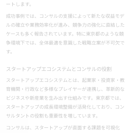
ートします。
コンサル提案で生まれる業種横断型連携術
成功事例では、コンサルの支援によって新たな収益モデ
ビジネスエコシステム共創の最新トレンド
ルの確立や業務効率化が進み、競争力の強化に直結した
コンサルがリードするイノベーション事例
ケースも多く報告されています。特に東京都のような競
ビジネスエコシステム構築で未来を切り拓く
争環境下では、全体最適を意識した戦略立案が不可欠で
コンサルが提案するエコシステム構築プロ
す。
セス
東京都におけるエコシステム構築の実践事
スタートアップエコシステムとコンサルの役割
例
スタートアップエコシステムとは、起業家・投資家・教
コンサルの視点で考える未来志向の連携策
育機関・行政など多様なプレイヤーが連携し、革新的な
業界横断のビジネスエコシステム設計法
ビジネスや新産業を生み出す仕組みです。東京都では、
コンサル現場で体感するネットワーク効果
スタートアップの成長環境整備が活発化しており、コン
東京都で進化するコンサルの新潮流に迫る
サルタントの役割も重要性を増しています。
コンサル業界の新潮流と東京都の可能性
コンサルは、スタートアップが直面する課題を可視化