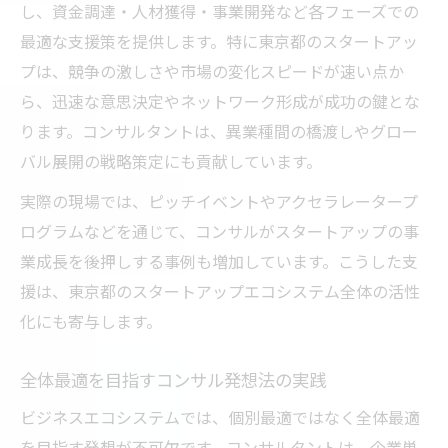
スタートアップ支援に強いコンサルの特徴
し、資金調達・人材獲得・事業開発など各フェーズでの
最適な支援策を提供します。特に東京都のスタートアッ
ビジネスエコシステム進化とコンサル戦略
プは、競争の激しさや市場の変化スピードが速い点か
コンサルが推進するオープンイノベーショ
ら、迅速な意思決定やネットワーク形成が成功の鍵とな
ン
ります。コンサルタントは、異業種間の橋渡しやグロー
東京都発コンサル事例と成長のヒント
バル展開の戦略策定にも貢献しています。
事業拡大を目指すなら知りたいエコシステム活
実際の現場では、ピッチイベントやアクセラレータープ
用術
ログラムなどを通じて、コンサルがスタートアップの事
コンサルが教える事業拡大のエコシステム
業成長を後押しする事例も増加しています。こうした支
戦略
援は、東京都のスタートアップエコシステム全体の活性
東京都で実践できるコンサル活用ノウハウ
化にも寄与します。
スタートアップ拡大に役立つコンサル手法
コンサル視点で考えるネットワーク拡充法
全体最適を目指すコンサル発想法の実践
エコシステム活用による競争力強化の秘訣
ビジネスエコシステムでは、個別最適ではなく全体最適
を目指す発想が不可欠です。コンサルタントは、企業単