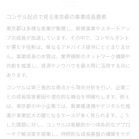
スタートアップエコシステムとコンサル連
携戦略
コンサル起点で見る東京都の事業成長要素
コンサルが導く東京都での起業家支援の流
東京都は多様な産業が集積し、新規事業やスタートアッ
れ
プの成長が加速しています。その中で、コンサルタント
エコシステム推進に不可欠なコンサル手法
が果たす役割は、単なるアドバイス提供にとどまりませ
とは
ん。事業成長の本質は、業界横断のネットワーク構築や
東京都スタートアップとコンサルの成長事
共創を推進し、資源やノウハウを最大限に活用する点に
例
あります。
コンサルが担う多様なパートナー連携のコ
コンサルは第三者的な視点から現状分析を行い、企業ご
ツ
との成長阻害要因や潜在的な機会を明確化します。例え
コンサル視点で考える共創モデル実践のヒント
ば、東京都の中小企業では、異業種連携やデジタル化推
進が事業拡大の鍵となるケースが多く見られます。こう
コンサルが考える共創モデルの実践ポイン
した課題に対し、コンサルは客観的かつ体系的なアプロ
ト
ーチで解決策を提案し、持続的な成長基盤の構築をサポ
東京都の共創事例から学ぶコンサル活用法