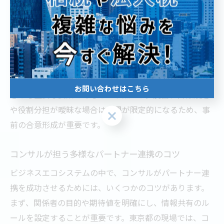
た。現場の声として、「コンサルのネットワークがなけ
れば成長のきっかけを掴めなかった」との意見も多いで
す。
こうした成功事例から学べるのは、コンサルの専門性と
現地ネットワークの活用がスタートアップの成長を加速
お問い合わせはこちら
させる重要な要素であるという点です。反面、目標設定
や役割分担が曖昧な場合は成果が限定的になるため、事
お問い合わせはこちら
前の合意形成が重要です。
コンサルが担う多様なパートナー連携のコツ
ビジネスエコシステムの中で、コンサルがパートナー連
携を成功させるためには、いくつかのコツがあります。
まず、関係者の目的や期待値を明確にし、情報共有のル
ールを設定することが重要です。東京都の現場では、コ