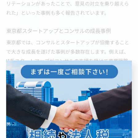
リテーションがあったことで、意見の対立を乗り越えら
れた」といった事例も多く報告されています。
東京都スタートアップとコンサルの成長事例
東京都では、コンサルとスタートアップが協働すること
で大きな成長を遂げた事例が多数存在します。例えば、
IT系スタートアップがコンサルの支援を受けて事業戦略
を再構築し、資金調達や新市場進出に成功したケースが
あります。このような事例では、コンサルが事業計画の
精緻化やピッチ資料作成、投資家紹介など多面的なサポ
ートを提供しています。
また、東京都の行政支援プログラムと連携し、社会課題
解決型ビジネスを展開したスタートアップも見受けられ
ます。コンサルはプロジェクトマネジメントやパートナ
ーシップ構築を担い、規模拡大に向けた道筋を示しまし