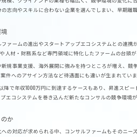
や規模、クライアントの業種も幅広く、競争環境の変化に
大手コンサルの案件傾向と転職後の実務内容
分の志向やスキルに合わない企業を選んでしまい、早期離
東京都内コンサルで求められるスキルの特徴
未経験転職者が東京都で狙うべきコンサル像
環境
コンサル応募先を選ぶ東京市場独自の視点
ルファームの進出やスタートアップエコシステムとの連携
東京市場のコンサル応募先比較で失敗しない選び
ルや人材・財務系など専門領域に特化したファームの台頭が
コンサル選定時に見るべき東京都の市場特性
や新規事業支援、海外展開に強みを持つところが増え、競
応募先決定に役立つコンサル競争分析の活用法
、案件へのアサイン方法など待遇面にも違いが生まれていま
コンサル各社の拠点や案件傾向を見極める視点
以降で年収1000万円に到達するケースもあり、昇進スピ
東京都コンサル応募で押さえたい業界の潮流
ップエコシステムを巻き込んだ新たなコンサルの競争環境
キャリア形成で重視したい東京都コンサルの特徴
東京都でコンサルキャリアを築くための選択基準
るのか
コンサルの昇格スピードとキャリアアップの実態
化への対応が求められる中、コンサルファームもそのニー
東京都コンサルで得られる専門性と将来性の違い