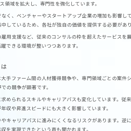
ビス領域を拡大し、専門性を強化しています。
キャリア形成に役立つコンサルの競争優位性とは
コンサル各社で異なるキャリアパスの特徴を比較
でなく、ベンチャーやスタートアップ企業の増加も影響し
集中しているため、各社が独自の価値を提供する必要があ
スタートアップエコシステムと東京コンサルの接点
スタートアップエコシステムとコンサルの関係性
の雇用支援など、従来のコンサルの枠を超えたサービスを
活躍できる環境が整いつつあります。
東京都コンサルが果たすスタートアップ支援の役
競争分析で見るスタートアップとコンサルの連携
とは
コンサル業界で注目の東京コンソーシアム動向
コンサルで広がるスタートアップ分野の可能性
は大手ファーム間の人材獲得競争や、専門領域ごとの案件
お問い合わせはこちら
お問い合わせはこちら
野での競争が顕著です。
求められるスキルやキャリアパスも変化しています。従来
が年収や昇進スピードにも大きく影響しています。
件やキャリアパスに進みにくくなるリスクがあります。逆
年収を実現できたという声も聞かれます。