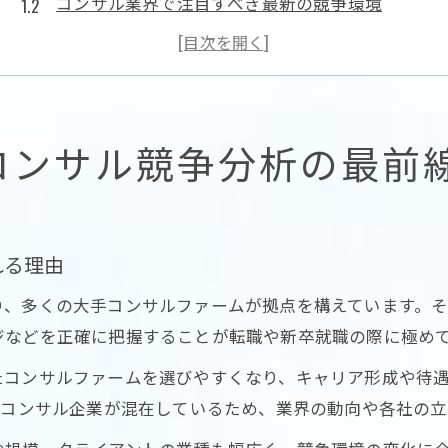
コンサル業界で注目すべき最新の競争環境
東京都のコンサルはなぜ多様化しているのか
競争分析で見えるコンサル市場の変化とは
東京コンソーシアムが生むコンサル新潮流
年収1000万円到達に必須なコンサル環境とは
コンサル競争分析の最前
コンサルで年収1000万を達成する働き方
東京都のコンサル環境が年収に与える影響
昇進スピードと年収レンジの現実的な違い
れる理由
コンサル業界で年収1000万に届く年次の目安
り、多くの大手コンサルファームが拠点を構えています。
コンサル職種別の年収到達パターンを解説
ジなどを正確に把握することが転職や新卒就職の際に極め
転職成功へ導く東京都コンサル業界の実情
たコンサルファームを選びやすくなり、キャリア形成や待
東京都コンサル転職で重視すべき競争分析
なコンサル企業が混在しているため、業界の動向や各社の
コンサル業界の転職成功に必要な情報収集術