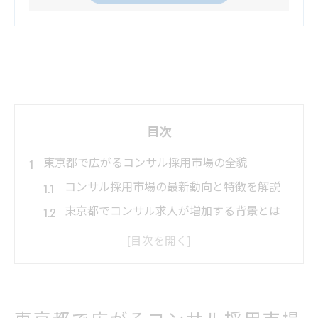
目次
東京都で広がるコンサル採用市場の全貌
コンサル採用市場の最新動向と特徴を解説
東京都でコンサル求人が増加する背景とは
コンサル業界で求められる人材と採用傾向
東京都のコンサル採用に強い支援事業の活
用法
東京でのコンサル転職市場のリアルな実態
東京都で広がるコンサル採用市場