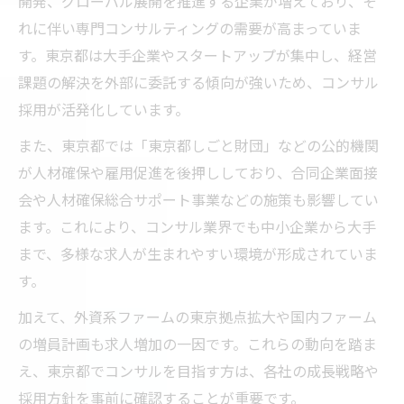
開発、グローバル展開を推進する企業が増えており、そ
コンサルで年収1000万円を突破する条件
れに伴い専門コンサルティングの需要が高まっていま
東京都のコンサルで高収入を実現する方法
す。東京都は大手企業やスタートアップが集中し、経営
キャリアパス別にみる年収到達スピード
課題の解決を外部に委託する傾向が強いため、コンサル
昇進を見据えたコンサルキャリア構築法
採用が活発化しています。
年収1000万を目指すコンサル転職の成功例
また、東京都では「東京都しごと財団」などの公的機関
コンサル採用と東京都の雇用トレンドを解説
が人材確保や雇用促進を後押ししており、合同企業面接
東京都の雇用トレンドとコンサル採用の関
会や人材確保総合サポート事業などの施策も影響してい
係性
ます。これにより、コンサル業界でも中小企業から大手
コンサル採用に影響する人材確保支援施策
まで、多様な求人が生まれやすい環境が形成されていま
東京で注目されるコンサル採用の新潮流
す。
コンサル採用に役立つ東京都の制度を紹介
加えて、外資系ファームの東京拠点拡大や国内ファーム
雇用促進とコンサル転職市場の今後の展望
の増員計画も求人増加の一因です。これらの動向を踏ま
え、東京都でコンサルを目指す方は、各社の成長戦略や
採用方針を事前に確認することが重要です。