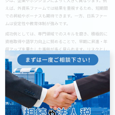
ジは、企業やポジションによって大きく異なります。例
えば、外資系ファームでは結果を重視するため、短期間
での昇給やボーナスも期待できます。一方、日系ファー
ムは安定性や教育体制が強みです。
成功例としては、専門領域でのスキルを磨き、積極的に
資格取得や語学力向上に努めることで、早期に昇進・年
収アップを果たした事例が多く見られます。リスクとし
ては、成果が評価されにくい環境や、プロジェクトミス
マッチによるキャリア停滞が挙げられます。
転職活動で失敗しないコンサル求人の選び方
コンサル求人選びで失敗しないためには、自分のキャリ
アプランや希望する働き方を明確にした上で、企業ごと
の特徴や募集要項を丁寧に比較しましょう。東京都内で
は、しごと財団やハローワークを活用した情報収集も有