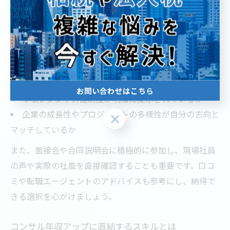
効です。
具体的には、以下のポイントに注目して求人を選定する
ことが大切です。
コンサル求人選びのチェックポイント
業務内容や担当領域が自分の強みと合致しているか
お問い合わせはこちら
年収レンジや昇進制度が明確に提示されているか
企業の成長性やプロジェクトの多様性が自分の志向と
お問い合わせはこちら
マッチしているか
また、面接会や合同説明会に積極的に参加し、現場社員
の声や実際の社風を直接確認することも重要です。口コ
ミや転職エージェントのアドバイスも参考にし、納得で
きる選択を心がけましょう。
コンサル年収アップに直結するスキルとは