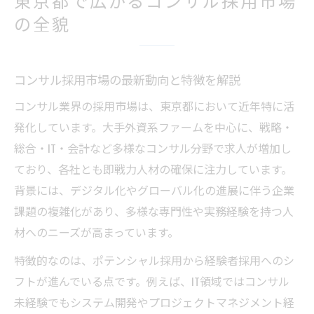
年収アップを目指すコンサル転職の秘訣
の全貌
コンサル転職で年収アップを実現する戦略
東京都内のコンサルで高年収を狙うコツ
コンサル採用市場の最新動向と特徴を解説
コンサル業界で年収1000万円を目指す考え
方
コンサル業界の採用市場は、東京都において近年特に活
転職活動で失敗しないコンサル求人の選び
発化しています。大手外資系ファームを中心に、戦略・
方
総合・IT・会計など多様なコンサル分野で求人が増加し
ており、各社とも即戦力人材の確保に注力しています。
コンサル年収アップに直結するスキルとは
背景には、デジタル化やグローバル化の進展に伴う企業
コンサル分野で働き方を比べるポイント
課題の複雑化があり、多様な専門性や実務経験を持つ人
コンサル分野別に異なる働き方の特徴を比
材へのニーズが高まっています。
較
特徴的なのは、ポテンシャル採用から経験者採用へのシ
東京都内コンサルの勤務先選びで注目すべ
フトが進んでいる点です。例えば、IT領域ではコンサル
き点
未経験でもシステム開発やプロジェクトマネジメント経
戦略系・総合系・IT系で働き方はどう違う？