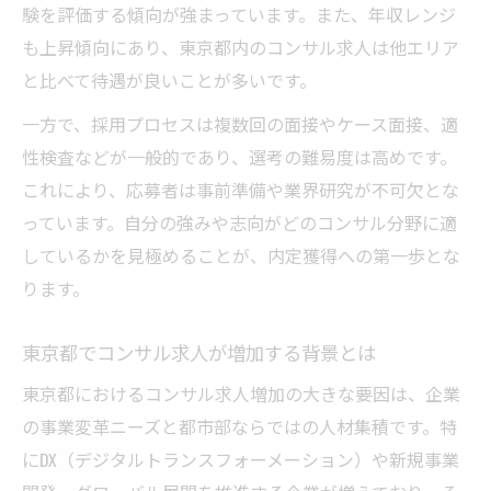
験を評価する傾向が強まっています。また、年収レンジ
ワークライフバランスを考えたコンサル選
も上昇傾向にあり、東京都内のコンサル求人は他エリア
択術
と比べて待遇が良いことが多いです。
コンサル業界のキャリアパス比較ポイント
一方で、採用プロセスは複数回の面接やケース面接、適
中小企業向けコンサルの採用動向を探る
性検査などが一般的であり、選考の難易度は高めです。
中小企業向けコンサル採用の現状と将来性
これにより、応募者は事前準備や業界研究が不可欠とな
東京都の中小企業でコンサル需要が高まる
っています。自分の強みや志向がどのコンサル分野に適
理由
しているかを見極めることが、内定獲得への第一歩とな
コンサル人材確保に強いサポート体制の活
ります。
用法
東京都でコンサル求人が増加する背景とは
中小企業で活躍できるコンサルの特徴とは
東京しごと財団による中小向け支援策を解
東京都におけるコンサル求人増加の大きな要因は、企業
説
の事業変革ニーズと都市部ならではの人材集積です。特
年収1000万円突破のコンサルキャリア戦略
にDX（デジタルトランスフォーメーション）や新規事業