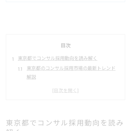
目次
東京都でコンサル採用動向を読み解く
東京都のコンサル採用市場の最新トレンド
解説
コンサル求人が集まる東京都の特徴と魅力
とは
コンサルティング業界で求められる資質を
分析
東京都でコンサル採用動向を読み
東京コンサルティング会社一覧と業界地図