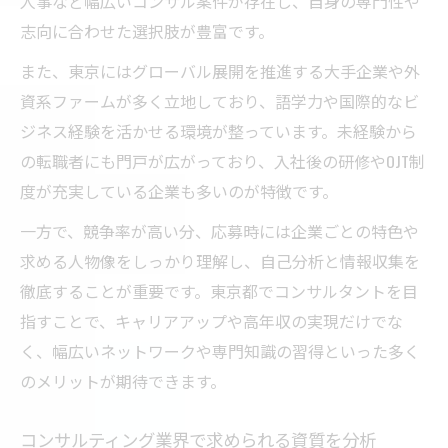
人事など幅広いコンサル案件が存在し、自身の専門性や
ール術
志向に合わせた選択肢が豊富です。
学歴フィルターを突破するコンサル採用対
また、東京にはグローバル展開を推進する大手企業や外
策
資系ファームが多く立地しており、語学力や国際的なビ
コンサルタントとして評価される経験や強
ジネス経験を活かせる環境が整っています。未経験から
みを解説
の転職者にも門戸が広がっており、入社後の研修やOJT制
学歴以外の魅力で内定を勝ち取るコンサル
度が充実している企業も多いのが特徴です。
面接術
一方で、競争率が高い分、応募時には企業ごとの特色や
コンサル転職の後悔を防ぐための戦略
求める人物像をしっかり理解し、自己分析と情報収集を
コンサル転職でよくある後悔と対処法まと
徹底することが重要です。東京都でコンサルタントを目
め
指すことで、キャリアアップや高年収の実現だけでな
コンサルタント転職 難しい理由と成功のポ
く、幅広いネットワークや専門知識の習得といった多く
イント
のメリットが期待できます。
転職コンサルタントの活用術とメリットを
解説
コンサルティング業界で求められる資質を分析