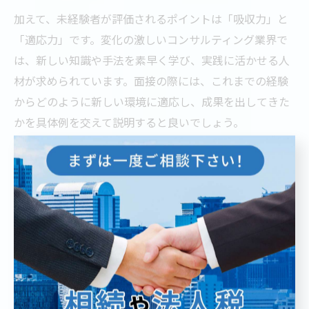
加えて、未経験者が評価されるポイントは「吸収力」と
「適応力」です。変化の激しいコンサルティング業界で
は、新しい知識や手法を素早く学び、実践に活かせる人
材が求められています。面接の際には、これまでの経験
からどのように新しい環境に適応し、成果を出してきた
かを具体例を交えて説明すると良いでしょう。
実際の転職成功者の声として「前職の営業経験がクライ
アント折衝力として評価された」「異業種の知見がプロ
ジェクトの差別化に役立った」といったケースも多く、
未経験であっても自身のバックグラウンドを前向きに捉
える姿勢が重要です。
未経験からコンサルへ転職する際の準備と対策
未経験からコンサルタントに転職するには、事前準備と