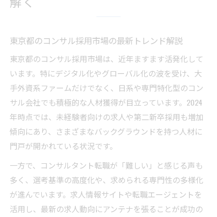
解く
を知る
コンサル 求人 東京の選び方と応募時の注意
点
東京都のコンサル採用市場の最新トレンド解説
未経験からコンサルへ挑戦する道筋
東京都のコンサル採用市場は、近年ますます活発化して
未経験からコンサルタント転職を実現する
います。特にデジタル化やグローバル化の波を受け、大
秘訣
手外資系ファームだけでなく、日系や専門特化型のコン
コンサル 求人 未経験者が重視すべきポイン
サル会社でも積極的な人材獲得が目立っています。2024
ト解説
年時点では、未経験者向けの求人や第二新卒採用も増加
コンサルティング業界が未経験者に期待す
傾向にあり、さまざまなバックグラウンドを持つ人材に
る強みとは
門戸が開かれている状況です。
未経験からコンサルへ転職する際の準備と
一方で、コンサルタント転職が「難しい」と感じる声も
対策
多く、選考基準の高度化や、求められる専門性の多様化
未経験者におすすめのコンサル求人の見つ
が進んでいます。求人情報サイトや転職エージェントを
け方
活用し、最新の求人動向にアンテナを張ることが成功の