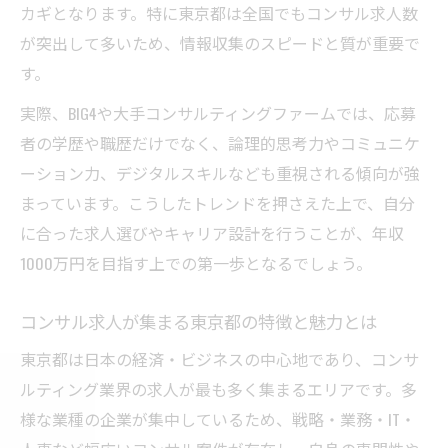
コンサルで年収1000万円に到達する現実
カギとなります。特に東京都は全国でもコンサル求人数
が突出して多いため、情報収集のスピードと質が重要で
コンサルで年収1000万円到達の現実的な年
す。
次感
コンサル業界で年収アップに必要なスキル
実際、BIG4や大手コンサルティングファームでは、応募
とは
者の学歴や職歴だけでなく、論理的思考力やコミュニケ
コンサルで年収1000万円を目指すキャリア
ーション力、デジタルスキルなども重視される傾向が強
戦略
まっています。こうしたトレンドを押さえた上で、自分
に合った求人選びやキャリア設計を行うことが、年収
昇進スピードと年収の関係を徹底解説
1000万円を目指す上での第一歩となるでしょう。
コンサルタント転職で収入を上げる方法を
紹介
コンサル求人が集まる東京都の特徴と魅力とは
学歴以外で輝くコンサル就職の秘訣
東京都は日本の経済・ビジネスの中心地であり、コンサ
コンサル就職で学歴以外に求められる力と
ルティング業界の求人が最も多く集まるエリアです。多
は
様な業種の企業が集中しているため、戦略・業務・IT・
BIG4採用で重視されるスキルと実績のアピ