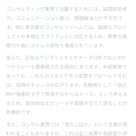
コンサル転職で失敗しないための情報収集
コンサルティング業界で活躍するためには、論理的思考
法
力、コミュニケーション能力、問題解決力が不可欠で
コンサルティング業界の働き方と理想の選
す。特に東京都のコンサルファームでは、複雑なプロジ
択軸
ェクトや多様なクライアントに対応するため、柔軟な発
理想のキャリアを築く東京都コンサル事情
想力や高いストレス耐性も重視されています。
東京都で理想のコンサルキャリアを実現す
加えて、近年はデジタルスキルやデータ分析力などのIT
る方法
リテラシーも重要視される傾向にあります。未経験者で
コンサル 東京でキャリアアップする戦略を
あっても、これらのスキルや学ぶ姿勢をアピールできれ
解説
ば、採用のチャンスが広がります。失敗例として「自己
コンサルティング 求人を活かした長期キャ
PRが抽象的すぎて熱意が伝わらなかった」という声もあ
リア設計
るため、具体的なエピソードや実績を交えて語ることが
効果的です。
東京都コンサル業界の今後と成長分野を分
析
また、コンサル業界では「落ちこぼれ」という言葉が使
転職コンサルタントと描くキャリアパスの
われることもありますが、これは主に成果や貢献度が評