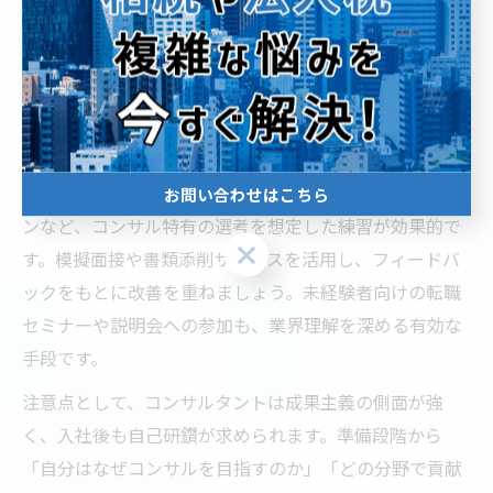
対策が不可欠です。まずは業界研究を徹底し、東京都内
のコンサル会社ごとの特色や主なプロジェクト事例を把
握しましょう。加えて、論理的思考力や資料作成力、プ
レゼンテーションスキルなど、コンサルタントに必須の
スキルを自己学習で補強することが求められます。
転職活動時には、ケース面接やグループディスカッショ
お問い合わせはこちら
ンなど、コンサル特有の選考を想定した練習が効果的で
お問い合わせはこちら
す。模擬面接や書類添削サービスを活用し、フィードバ
ックをもとに改善を重ねましょう。未経験者向けの転職
セミナーや説明会への参加も、業界理解を深める有効な
手段です。
注意点として、コンサルタントは成果主義の側面が強
く、入社後も自己研鑽が求められます。準備段階から
「自分はなぜコンサルを目指すのか」「どの分野で貢献