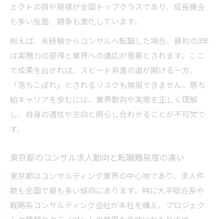
ェクトの質や規模が全国トップクラスであり、成長機会
とは
も多い反面、競争も激化しています。
コンサルの昇進スピードと年収到達年次の
現実
例えば、未経験からコンサルへ転職した場合、最初の3年
東京都コンサル求人で高収入を目指すポイ
は実務力の習得と業界への適応が重要とされます。ここ
ント
で成果を出せれば、スピード昇進の道が開ける一方、
「落ちこぼれ」とされるリスクも無視できません。勝ち
コンサル転職で後悔しないための年収設計
組キャリアを歩むには、業界動向や実態を正しく理解
法
し、自身の適性や志向と照らし合わせることが不可欠で
コンサルタントが昇進しやすい環境の特徴
す。
未経験から目指すコンサルの採用基準と適性
コンサル未経験でも採用されるポイントと
東京都のコンサル求人動向と転職難易度の違い
は
東京都はコンサルティング業界の中心地であり、求人件
コンサルティング業界の採用基準と必要な
数も全国で最も多い傾向にあります。特に大手総合系や
経験
戦略系コンサルティング会社が本社を構え、プロジェク
未経験からコンサル転職を成功させる戦略