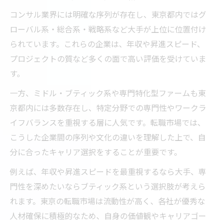
コンサル業界には明確な序列が存在し、東京都内ではグ
コンサル応募先の見極め方と選択基準を解
ローバル系・総合系・戦略系など大手が上位に位置付け
説
られています。これらの企業は、年収や昇進スピード、
東京都コンサル求人で失敗しない応募方法
プロジェクトの質など多くの面で高い評価を受けていま
コンサルタント転職後悔を避ける企業選び
す。
のコツ
一方、ミドル・ブティック系や専門特化型ファームも東
コンサル採用で重視すべき将来性と成長環
京都内には多数存在し、特定分野での専門性やワークラ
境
イフバランスを重視する層に人気です。転職市場では、
後悔しないためのコンサルティング会社比
こうした企業間の序列や文化の違いを理解した上で、自
較法
分に合ったキャリア選択をすることが重要です。
例えば、年収や昇進スピードを最重視するなら大手、専
門性を深めたいならブティック系という選択肢が考えら
れます。東京の転職市場は流動性が高く、各社が優秀な
人材確保に積極的なため、自身の価値観やキャリアゴー