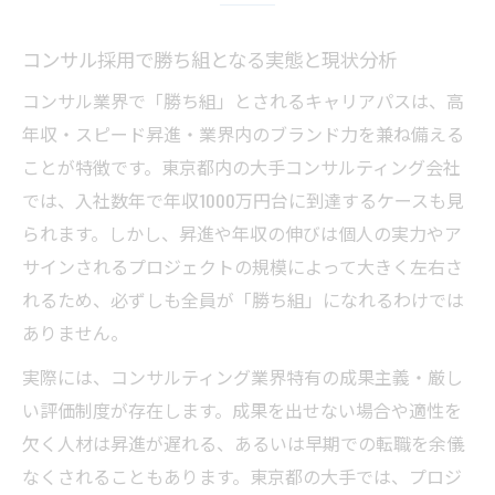
コンサル求人の東京市場で求められるスキ
ル像
コンサル採用で勝ち組となる実態と現状分析
勝ち組キャリアを築くコンサルの選び方
コンサル業界で「勝ち組」とされるキャリアパスは、高
コンサル採用で後悔しない会社選びの視点
年収・スピード昇進・業界内のブランド力を兼ね備える
東京都でコンサルとしてキャリアを磨く方
ことが特徴です。東京都内の大手コンサルティング会社
法
では、入社数年で年収1000万円台に到達するケースも見
コンサルティング会社の選び方と業界序列
られます。しかし、昇進や年収の伸びは個人の実力やア
の見方
サインされるプロジェクトの規模によって大きく左右さ
コンサル業界で勝ち組を目指すキャリア形
れるため、必ずしも全員が「勝ち組」になれるわけでは
成術
ありません。
コンサル転職で重視すべき職場環境と昇進
実際には、コンサルティング業界特有の成果主義・厳し
条件
い評価制度が存在します。成果を出せない場合や適性を
東京都で年収アップが目指せるコンサル転職術
欠く人材は昇進が遅れる、あるいは早期での転職を余儀
なくされることもあります。東京都の大手では、プロジ
コンサル転職で年収アップを実現する条件