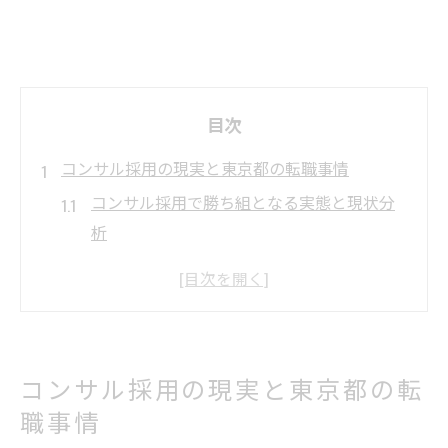
目次
コンサル採用の現実と東京都の転職事情
コンサル採用で勝ち組となる実態と現状分
析
東京都のコンサル求人動向と転職難易度の
違い
コンサル業界の序列と東京の転職市場の特
徴
コンサル採用の現実と東京都の転
コンサル採用が人気の理由と人材確保の課
職事情
題