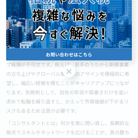
場価値の高いスキルを計画的に身につけることが重要で
す。東京都の大手企業では、入社数年で「年収1000万」
に到達するケースもありますが、これは高い成果と評価
を得た場合に限られます。
実際には、昇進や高収入を実現するためには、プロジェ
お問い合わせはこちら
クトでの実績や顧客からの信頼、社内でのリーダーシッ
プ発揮が不可欠です。例えば、若手のうちから新規事業
お問い合わせはこちら
の立ち上げやグローバル案件へのアサインを積極的に希
望し、幅広い経験を積むことがキャリアアップにつなが
ります。失敗例として、目先の年収や肩書きだけを追い
求めて転職を繰り返すと、かえって市場価値が下がるリ
スクもあるため注意が必要です。
「コンサルタントとは」何かを常に問い直し、長期的な
視点でスキルやネットワークを広げることが、真の勝ち