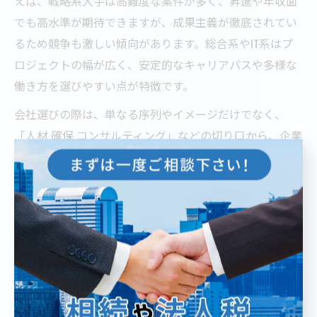
えば、戦略系大手は高難度な案件が多く、昇進や年収面
でも高水準が期待できますが、成果主義が徹底されてい
るため競争も激しい傾向があります。総合系やIT系はプ
ロジェクトの幅が広く、安定的なキャリアパスや多様な
働き方を選びやすい点が特徴です。
会社選びの際は、単なる序列やイメージだけでなく、
「人材 確保 コンサルティング」などの切り口から、企業
の成長性や人材育成方針も確認してください。業界内で
のポジションや将来的な転職市場での価値も意識し、自
身の目標に最適な会社を選ぶことが、後悔しないキャリ
ア形成につながります。
コンサル業界で勝ち組を目指すキャリア形成術
コンサル業界で「勝ち組」と呼ばれるキャリアを築くに
は、単なる年収や昇進スピードだけでなく、専門性と市