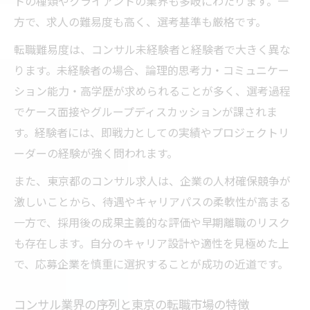
トの種類やクライアントの業界も多岐にわたります。一
コンサル採用で重視される適性と人材要件
方で、求人の難易度も高く、選考基準も厳格です。
コンサル求人で未経験者が評価されるスキ
転職難易度は、コンサル未経験者と経験者で大きく異な
ル
ります。未経験者の場合、論理的思考力・コミュニケー
落ちこぼれを避ける働き方と昇進の秘訣を解説
ション能力・高学歴が求められることが多く、選考過程
コンサルで落ちこぼれない働き方のポイン
でケース面接やグループディスカッションが課されま
ト
す。経験者には、即戦力としての実績やプロジェクトリ
コンサルタントが昇進しやすい行動習慣を
ーダーの経験が強く問われます。
解説
また、東京都のコンサル求人は、企業の人材確保競争が
昇進を早めるコンサルの自己研鑽と実践術
激しいことから、待遇やキャリアパスの柔軟性が高まる
コンサル採用後に活躍するための人材像と
一方で、採用後の成果主義的な評価や早期離職のリスク
は
も存在します。自分のキャリア設計や適性を見極めた上
コンサル業界で「落ちこぼれ」を防ぐ対策
で、応募企業を慎重に選択することが成功の近道です。
法
コンサル業界の序列と東京の転職市場の特徴
後悔しないためのコンサル応募先選び入門