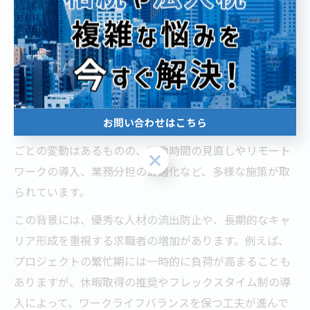
道とは
コンサル業界の激務を乗り越える働き方改革
コンサル業界は「激務」というイメージが強いですが、
実際には近年、働き方改革が進みつつあります。東京都
お問い合わせはこちら
内の大手コンサルティングファームでは、プロジェクト
ごとの変動はあるものの、労働時間の見直しやリモート
お問い合わせはこちら
ワークの導入、業務分担の最適化など、多様な施策が取
られています。
この背景には、優秀な人材の流出防止や、長期的なキャ
リア形成を重視する求職者の増加があります。例えば、
プロジェクトの繁忙期には一時的に負荷が高まることも
ありますが、休暇取得の推奨やフレックスタイム制の導
入によって、ワークライフバランスを保つ工夫が進んで