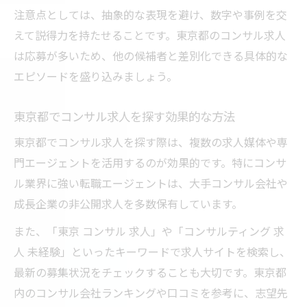
注意点としては、抽象的な表現を避け、数字や事例を交
コンサルって激務？現場のリアルと対処法
えて説得力を持たせることです。東京都のコンサル求人
コンサル業界で勝ち組になる条件を探る
は応募が多いため、他の候補者と差別化できる具体的な
コンサルタント転職難しい壁を乗り越える
エピソードを盛り込みましょう。
工夫
コンサル転職後悔しない働き方の選び方
東京都でコンサル求人を探す効果的な方法
東京コンサル求人で理想の職場に出会う秘
東京都でコンサル求人を探す際は、複数の求人媒体や専
訣
門エージェントを活用するのが効果的です。特にコンサ
東京都で叶えるコンサルキャリアの最前線
ル業界に強い転職エージェントは、大手コンサル会社や
成長企業の非公開求人を多数保有しています。
コンサルキャリア東京都で実現する未来像
コンサル求人東京の最新動向と今後の展望
また、「東京 コンサル 求人」や「コンサルティング 求
コンサルティング求人未経験歓迎のチャン
人 未経験」といったキーワードで求人サイトを検索し、
ス
最新の募集状況をチェックすることも大切です。東京都
内のコンサル会社ランキングや口コミを参考に、志望先
東京コンサル会社ランキングを活用した選