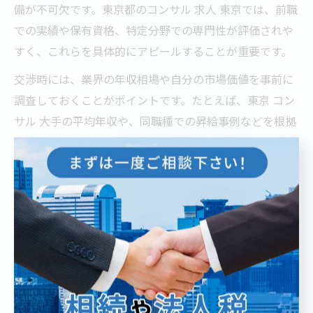
備が不可欠です。東京都のコンサル 求人 東京では、前職
での実績や保有資格、特定分野での専門性が評価されや
すく、これらを具体的にアピールすることが重要です。
交渉時には、業界の年収相場や自分の市場価値を事前に
調査しておくことがポイントです。たとえば、東京 コン
サル 大手の平均年収や、同職種での昇給事例などを根拠
に提示することで、説得力を高めることができます。
注意点としては、年収だけでなく、業務内容や昇進スピ
ード、研修制度なども総合的に確認しましょう。コンサ
ル転職 後悔しないためにも、自身の希望条件と企業側の
提示条件をしっかり擦り合わせる姿勢が大切です。
コンサル業界の現実と成功への近