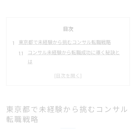
目次
東京都で未経験から挑むコンサル転職戦略
コンサル未経験から転職成功に導く秘訣と
は
コンサルティング求人未経験層の応募ポイ
ント
東京都でコンサル求人を探す効果的な方法
コンサルタント転職難しい時の乗り越え方
東京都で未経験から挑むコンサル
東京コンサル大手に内定するための準備
転職戦略
コンサルで年収1000万へ導く実践キャリア設計
コンサルで年収1000万を狙う昇進ロードマ