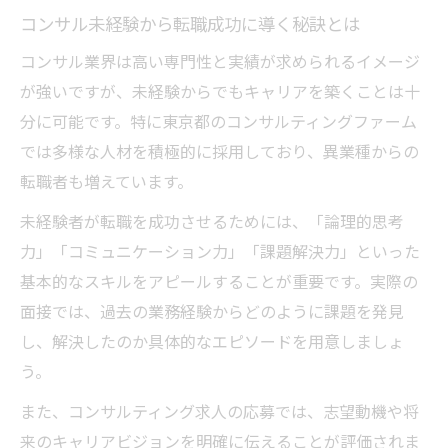
ップ
コンサル未経験から転職成功に導く秘訣とは
コンサル業界は勝ち組か？収入と評価の実
コンサル業界は高い専門性と実績が求められるイメージ
態
が強いですが、未経験からでもキャリアを築くことは十
コンサルタントとはどんなキャリアが理想
分に可能です。特に東京都のコンサルティングファーム
か
では多様な人材を積極的に採用しており、異業種からの
東京コンサル会社ランキングの活用法と注
転職者も増えています。
意点
未経験者が転職を成功させるためには、「論理的思考
コンサル転職で年収アップを実現する交渉
力」「コミュニケーション力」「課題解決力」といった
術
基本的なスキルをアピールすることが重要です。実際の
コンサル業界の現実と成功への近道とは
面接では、過去の業務経験からどのように課題を発見
し、解決したのか具体的なエピソードを用意しましょ
コンサル業界の激務を乗り越える働き方改
う。
革
東京しごと財団人材確保コンサルティング
また、コンサルティング求人の応募では、志望動機や将
活用術
来のキャリアビジョンを明確に伝えることが評価されま