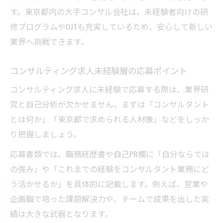
コンサルティング求人未経験でも成功でき
す。東京都内の大手コンサル会社は、未経験者向けの研
る理由
修プログラムやOJTも充実しているため、安心して新しい
業界へ挑戦できます。
コンサルタント転職難しい場面の対策とは
コンサル転職後悔しないための情報収集の
コンサルティング求人未経験層の応募ポイント
コツ
コンサルティング求人に未経験で応募する際は、業界研
理想のポジションを目指す転職活動術
究と自己分析が欠かせません。まずは「コンサルタント
コンサル求人東京で理想を叶える選択基準
とは何か」「東京都で求められる人材像」などをしっか
コンサルティング求人未経験者向け面接対
り把握しましょう。
策
応募書類では、職務経歴書や自己PR欄に「自分ならでは
東京コンサル大手を目指す転職戦略の立て
の強み」や「これまでの経験をコンサルタント業務にど
方
う活かせるか」を具体的に記載します。例えば、営業や
コンサルタントとは強みを見せる自己PR法
企画職で培った課題解決力や、チームで成果を出した実
コンサル転職後悔しない志望動機の伝え方
績は大きな武器となります。
激務と勝ち組の分岐点に立つコンサル人生