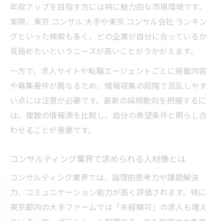
コンサル求人で選ぶ理想のキャリアパス術
年収アップを目指す方には特に魅力的な市場環境です。
実際、東京 コンサル 大手や東京 コンサル会社 ランキン
コンサル求人選びで考えるべきキャリア設
グといった検索も多く、どの企業が自分に合っているか
計法
見極めたいというニーズが高いことがうかがえます。
東京 コンサル 大手と中堅でキャリアパスの
違い
一方で、求人サイトや転職エージェントごとに掲載内容
コンサルティング業界の昇進スピードを比
や募集要件が異なるため、情報収集の段階で混乱しやす
較
い点には注意が必要です。最新の採用動向を把握するに
は、複数の情報源を比較し、自分の希望条件と照らし合
コンサルタント転職で後悔しない選択基準
わせることが重要です。
とは
理想のキャリアを描くためのコンサル求人
コンサルティング業界で求められる人材像とは
活用術
コンサルティング業界では、論理的思考力や課題解決
コンサルの激務実態とワークライフバランスを
力、コミュニケーション能力が高く評価されます。特に
探る
東京都内の大手ファームでは「未経験可」の求人も増え
コンサルは激務って本当？現場のリアルを