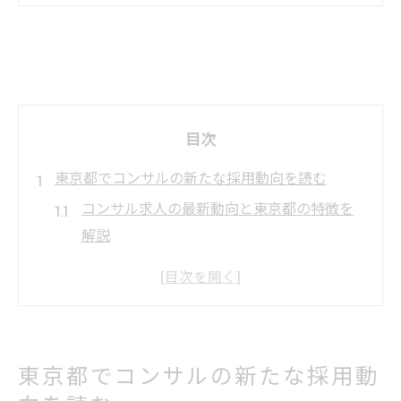
目次
東京都でコンサルの新たな採用動向を読む
コンサル求人の最新動向と東京都の特徴を
解説
コンサルティング業界で求められる人材像
とは
東京都のコンサル採用が加速する背景と理
由
東京都でコンサルの新たな採用動
コンサルタント転職の難易度と実際の選考