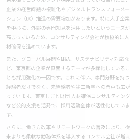
年収1000万達成に必要なキャリア戦略を解
企業の経営課題の複雑化やデジタルトランスフォーメー
説
ション（DX）推進の需要増加があります。特に大手企業
コンサルティング業界で評価される実績と
を中心に、外部の専門知見を活用したいというニーズが
は
高まっているため、コンサルティング会社が積極的に人
後悔しないコンサル選択のための判断基準
材確保を進めています。
コンサル転職 後悔しない企業選びの重要ポ
また、グローバル展開やM&A、サステナビリティ対応な
イント
ど、東京都の企業が直面するテーマが多様化しているこ
東京都のコンサル求人で比較すべき条件一
とも採用強化の一因です。これに伴い、専門分野を持つ
覧
経験者だけでなく、未経験者や第二新卒への門戸も広が
コンサルティング 求人 未経験応募時の注意
っています。東京しごと財団 人材確保コンサルティング
点
など公的支援も活発で、採用活動全体が活性化していま
す。
理想と現実を見極めるコンサル選択の基準
とは
さらに、働き方改革やリモートワークの普及により、従
コンサルタント転職で幸せなキャリアを築
来よりも柔軟な勤務体系を導入するコンサル会社が増え