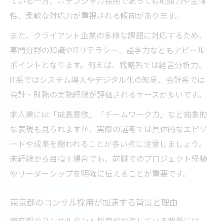
ている一方、ポテンシャル採用であっても地頭力や主体
分析
性、柔軟な対応力が重視される傾向があります。
コンサル業界でワークライフバランスを維
また、クライアント企業の多様な課題に対応するため、
持する方法
専門分野の知識やITリテラシー、語学力などもアピール
東京都コンサル会社の働き方と労働環境の
ポイントとなります。例えば、戦略系では経営分析力、
傾向
IT系ではシステム導入やデジタル化の知見、会計系では
激務でも成長できるコンサルタントの働き
会計・財務の実務経験が評価されるケースが多いです。
方とは
求人票には「成長意欲」「チームワーク力」など抽象的
コンサル転職 後悔しないための働き方チェ
な表現も見られますが、実際の選考では具体的なエピソ
ック法
ードや成果を問われることが多い点に注意しましょう。
年収1000万を実現するコンサル昇進戦略
未経験から目指す場合でも、前職でのプロジェクト経験
コンサルで年収1000万を目指す昇進の道筋
やリーダーシップを明確に伝えることが重要です。
コンサルタント昇進のタイミングと必要な
スキル
東京都のコンサル採用が加速する背景と理由
東京 コンサル 大手の年収アップ事例と傾向
東京都でコンサルタント採用が加速している背景には、