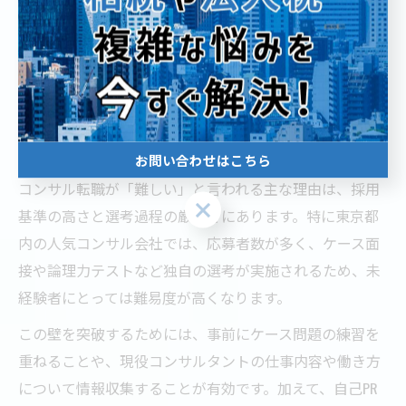
歓迎求人の中には、実際には高い適応力やストレス耐性
が求められるポジションも多く見受けられます。選考突
破のためには、自己分析を徹底し、事前準備を怠らない
ことが成功のポイントです。
コンサル転職 難しい理由と突破のための工夫
お問い合わせはこちら
コンサル転職が「難しい」と言われる主な理由は、採用
お問い合わせはこちら
基準の高さと選考過程の厳しさにあります。特に東京都
内の人気コンサル会社では、応募者数が多く、ケース面
接や論理力テストなど独自の選考が実施されるため、未
経験者にとっては難易度が高くなります。
この壁を突破するためには、事前にケース問題の練習を
重ねることや、現役コンサルタントの仕事内容や働き方
について情報収集することが有効です。加えて、自己PR