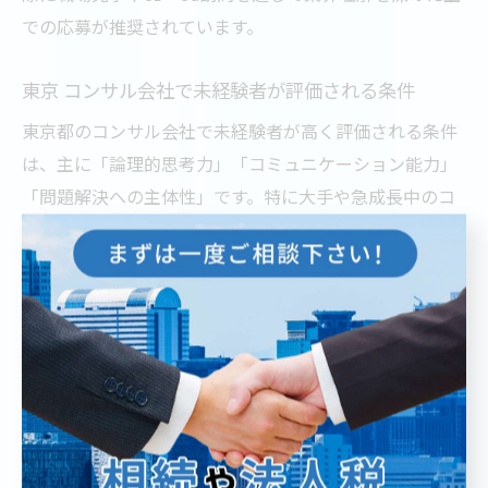
での応募が推奨されています。
東京 コンサル会社で未経験者が評価される条件
東京都のコンサル会社で未経験者が高く評価される条件
は、主に「論理的思考力」「コミュニケーション能力」
「問題解決への主体性」です。特に大手や急成長中のコ
ンサルティングファームでは、実績よりもポテンシャル
重視の採用姿勢が強まっています。
具体的には、過去に業務改善やプロジェクト推進経験が
ある場合、それを「どのように考え、どのように実行し
たか」をエピソードとして語れることが重要です。ま
た、自己成長意欲や学習意欲、変化への柔軟性も高く評
価されます。
一方で、「コンサル 求人 東京」などで検索される未経験