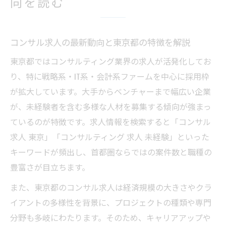
向を読む
フロー
コンサル 求人 東京で注目すべきポイント一
覧
コンサル求人の最新動向と東京都の特徴を解説
未経験から目指すコンサル転職の実情
東京都ではコンサルティング業界の求人が活発化してお
コンサルティング 求人 未経験の実際と成功
り、特に戦略系・IT系・会計系ファームを中心に採用枠
率
が拡大しています。大手からベンチャーまで幅広い企業
未経験者がコンサル転職で直面する壁とは
が、未経験者を含む多様な人材を募集する傾向が強まっ
何か
ているのが特徴です。求人情報を検索すると「コンサル
コンサルタントとは何かを理解して転職活
求人 東京」「コンサルティング 求人 未経験」といった
動へ
キーワードが頻出し、首都圏ならではの案件数と職種の
東京 コンサル会社で未経験者が評価される
豊富さが目立ちます。
条件
また、東京都のコンサル求人は経済規模の大きさやクラ
コンサル転職 難しい理由と突破のための工
イアントの多様性を背景に、プロジェクトの種類や専門
夫
分野も多岐にわたります。そのため、キャリアアップや