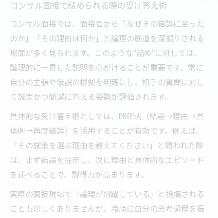
コンサル面接で詰められる際の受け答え術
コンサル面接では、面接官から「なぜその結論に至った
のか」「その理由は何か」と論理の筋道を深掘りされる
場面が多く見られます。このような“詰め”に対しては、
論理的に一貫した説明を心がけることが重要です。常に
自分の主張や仮説の根拠を明確にし、相手の質問に対し
て誠実かつ簡潔に答える姿勢が評価されます。
具体的な受け答え術としては、PREP法（結論→理由→具
体例→再度結論）を活用することが有効です。例えば、
「その施策を選ぶ理由を教えてください」と問われた際
は、まず結論を提示し、次に理由と具体的なエピソード
を述べることで、説得力が高まります。
実際の面接現場で「論理が飛躍している」と指摘される
ことも珍しくありませんが、冷静に自分の思考過程を振