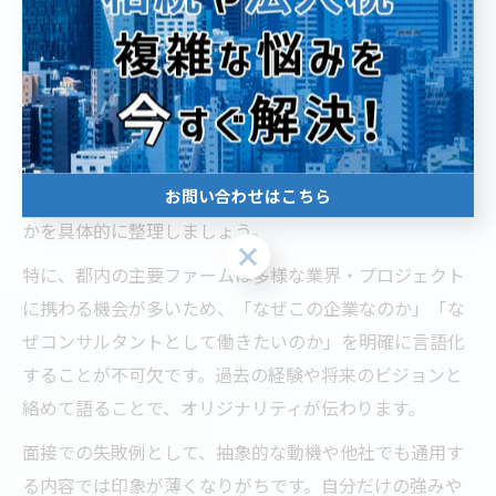
都内コンサル選考で選ばれる志望動機の作り方
東京都内のコンサル選考では、志望動機の説得力が合否
を左右する重要な要素です。志望動機を作成する際は、
企業の特徴や事業内容、求める人材像を徹底的に調査
お問い合わせはこちら
し、それらと自分の経験・価値観がどのように結びつく
かを具体的に整理しましょう。
お問い合わせはこちら
特に、都内の主要ファームは多様な業界・プロジェクト
に携わる機会が多いため、「なぜこの企業なのか」「な
ぜコンサルタントとして働きたいのか」を明確に言語化
することが不可欠です。過去の経験や将来のビジョンと
絡めて語ることで、オリジナリティが伝わります。
面接での失敗例として、抽象的な動機や他社でも通用す
る内容では印象が薄くなりがちです。自分だけの強みや