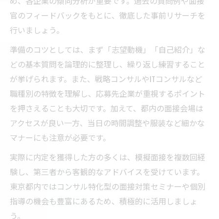
め、各企業の傾向分析が重要です。過去の質問例や面接
方
官のフィードバックをもとに、徹底した事前リサーチを
ITコンサル志望者が押さえるべき面接準備とは
行いましょう。
ITコンサル面接対策の基礎を押さえよう
準備のコツとしては、まず「志望動機」「自己紹介」な
ITコンサル面接で重視される質問と回答例
どの基本質問を論理的に整理し、繰り返し練習すること
が挙げられます。また、戦略コンサルやITコンサルなど
ITコンサル志望者が備えるべき論理力の強化
職種別の特徴を理解し、応募先企業が重視するポイント
ITコンサル面接準備で注意すべきポイント
を押さえることも大切です。加えて、都内の面接会場は
面接官が評価するITコンサルの特徴的資質
アクセスが良い一方、当日の時間調整や服装など細かな
逆質問例で差がつく東京都コンサル選考対策
マナーにも注意が必要です。
コンサル面接で効果的な逆質問例を知ろう
実際に内定を獲得した方の多くは、模擬面接を複数回経
逆質問が評価につながる理由と活用法
験し、第三者から客観的なアドバイスを受けています。
東京都内コンサルで重視される逆質問の工
東京都内ではコンサル特化型の面接対策セミナーや個別
夫
指導の機会も豊富にあるため、積極的に活用しましょ
コンサル逆質問例で本気度を伝えるコツ
う。