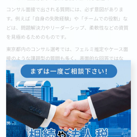
コンサル面接で出される質問には、必ず意図がありま
す。例えば「自身の失敗経験」や「チームでの役割」な
どは、問題解決力やリーダーシップ、柔軟性などの資質
を見極めるためのものです。
東京都内のコンサル選考では、フェルミ推定やケース面
接のような課題型の質問も多く、表面的な回答ではな
く、根拠を持って論理的に説明できるかが評価されま
す。質問の背景や企業が求める人物像を事前に調べ、ど
のような意図で聞かれているのかを考える習慣をつけま
しょう。
実際の面接では、質問の主旨が分からない場合には、率
直に確認することも大切です。これにより、的外れな回
答を防ぎ、面接官とのコミュニケーションもスムーズに
進めることができます。