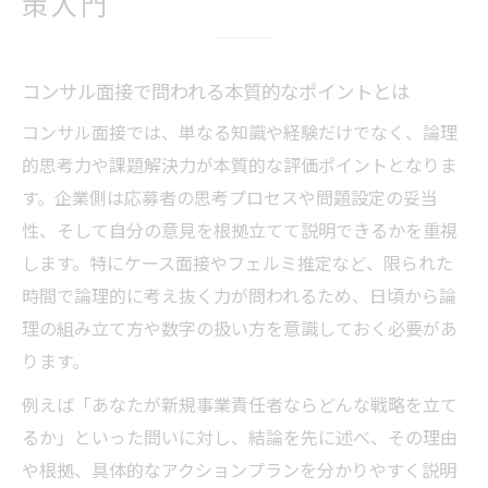
策入門
方
面接突破を目指すコンサル志望者のための準備
術
コンサル面接で問われる本質的なポイントとは
コンサル志望者が必ず押さえるべき面接準
コンサル面接では、単なる知識や経験だけでなく、論理
備
的思考力や課題解決力が本質的な評価ポイントとなりま
論理的思考力と自己分析を強化する方法
す。企業側は応募者の思考プロセスや問題設定の妥当
コンサル面接で魅力を伝える話し方の工夫
性、そして自分の意見を根拠立てて説明できるかを重視
コンサル面接質問の意図を読み解く力を磨
します。特にケース面接やフェルミ推定など、限られた
く
時間で論理的に考え抜く力が問われるため、日頃から論
理の組み立て方や数字の扱い方を意識しておく必要があ
都内コンサル選考で選ばれる志望動機の作
ります。
り方
フェルミ推定に強くなる東京都内面接準備法
例えば「あなたが新規事業責任者ならどんな戦略を立て
るか」といった問いに対し、結論を先に述べ、その理由
コンサル面接で出題されるフェルミ推定の
や根拠、具体的なアクションプランを分かりやすく説明
特徴