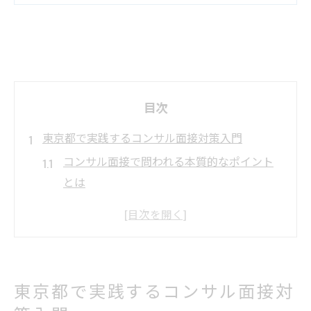
目次
東京都で実践するコンサル面接対策入門
コンサル面接で問われる本質的なポイント
とは
東京都のコンサル選考傾向と準備のコツ
コンサル面接で頻出する質問パターンを把
握
戦略コンサル転職を成功に導く準備法
東京都で実践するコンサル面接対
コンサル面接で詰められる場面の乗り越え