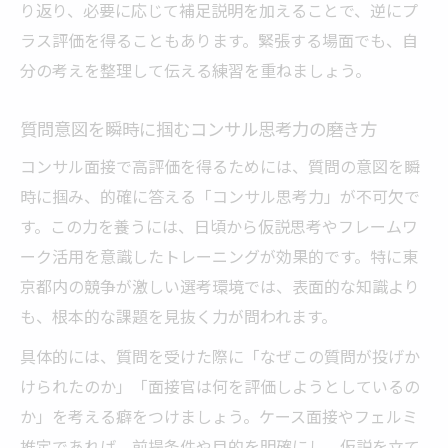
り返り、必要に応じて補足説明を加えることで、逆にプ
ラス評価を得ることもあります。緊張する場面でも、自
分の考えを整理して伝える練習を重ねましょう。
質問意図を瞬時に掴むコンサル思考力の磨き方
コンサル面接で高評価を得るためには、質問の意図を瞬
時に掴み、的確に答える「コンサル思考力」が不可欠で
す。この力を養うには、日頃から仮説思考やフレームワ
ーク活用を意識したトレーニングが効果的です。特に東
京都内の競争が激しい選考環境では、表面的な知識より
も、根本的な課題を見抜く力が問われます。
具体的には、質問を受けた際に「なぜこの質問が投げか
けられたのか」「面接官は何を評価しようとしているの
か」を考える癖をつけましょう。ケース面接やフェルミ
推定であれば、前提条件や目的を明確にし、仮説を立て