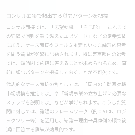
逆質問の内容で志望動機を強調する方法
コンサル面接で頻出する質問パターンを把握
コンサル面接では、「志望動機」「自己PR」「これまで
の経験で困難を乗り越えたエピソード」などの定番質問
に加え、ケース面接やフェルミ推定といった論理的思考
を問う質問が頻繁に出題されます。特に東京都内の選考
では、短時間で的確に答えることが求められるため、事
前に頻出パターンを把握しておくことが不可欠です。
代表的なケース面接の例としては、「国内の自動販売機
市場規模を推定せよ」や「新規事業の立ち上げに必要な
ステップを説明せよ」などが挙げられます。こうした質
問に対しては、論理のフレームワーク（例：MECE、ロジ
ックツリー等）を活用し、結論→理由→具体例の順で簡
潔に回答する訓練が効果的です。