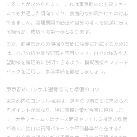
することが求められます。これは東京都内の主要ファー
東京都でのフェルミ推定対策ポイントを解
ムでも共通した傾向であり、表面的な知識だけでは対応
説
できません。論理展開の筋道や自分の考えを簡潔に伝え
フェルミ推定が出やすい業界知識を強化す
る練習が、成功への第一歩となります。
る
また、面接官からの深掘り質問に冷静に対応するために
コンサル面接で役立つ推定練習の進め方
は、自己分析や業界研究も不可欠です。自分の強みや志
フェルミ推定の思考プロセスを明確に説明
望動機を論理的に説明できるよう、模擬面接やフィード
する
バックを活用し、事前準備を徹底しましょう。
想定外の質問にも動じないコンサル面接の極意
コンサル面接で想定される難問への心構え
東京都のコンサル選考傾向と準備のコツ
予期せぬ質問に対応するための準備方法
東京都内のコンサル採用は、選考の段階ごとに求められ
コンサル面接で詰められる際の受け答え術
るポイントが異なり、特に面接対策が合否に直結しま
質問意図を瞬時に掴むコンサル思考力の磨
す。大手ファームではケース面接やフェルミ推定の頻度
き方
が高く、独自の質問パターンや評価基準が存在するた
面接官の評価を高める柔軟な対応力の養い