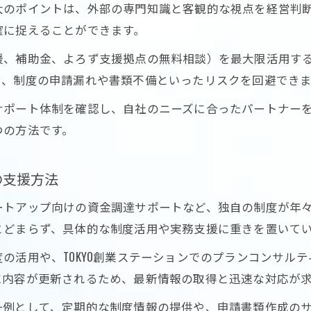
大のポイントは、外部の専門知識と客観的な視点を経営判
コンサルティング導入で事業が拡大する理由
確に捉えることができます。
コンサルが示す東京都企業の新たな挑戦例
援、補助金、よろず支援拠点の無料相談）を最大限活用す
助成金や補助金を活かすコンサルの実務知識
り、制度の申請漏れや書類不備といったリスクを回避できま
東京都での助成金を最大限に活かすコンサル戦略
サポート体制を確認し、自社のニーズに合ったパートナー
補助金活用に強いコンサルの実務サポート事例
つの方法です。
コンサルが教える東京都の補助金最新情報
助成金申請で失敗しないためのコンサル活用法
の支援方法
企業支援に役立つコンサルの補助金アドバイス
お問い合わせはこちら
お問い合わせはこちら
ートアップ向けの資金調達サポートなど、独自の制度が年
とどまらず、具体的な制度活用や実務支援に重きを置いて
の活用や、TOKYO創業ステーションでのプランコンサル
に内容が更新されるため、最新情報の取得と迅速な対応が
一例として、定期的な制度情報の提供や、申請書類作成の