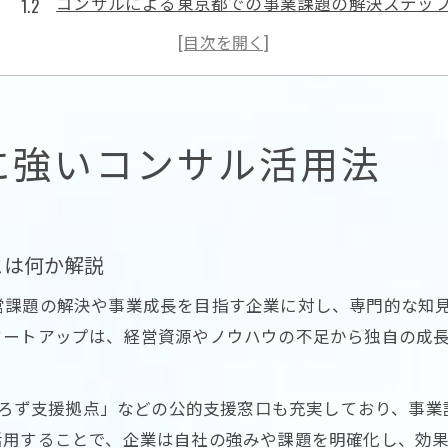
コンサルによる東京都での事業課題の解決ステッ
企業成長を目指すコンサル活用の重要なポイント
東京都の最新動向を踏まえたコンサルの支援方法
コンサル選びで企業支援効果を高める活用術
コンサル選びで変わる事業成長のポイント
に強いコンサル活用法
コンサル選びが東京都の事業成長に与える影響
信頼できるコンサルの見極め方と企業支援実績
東京都に強いコンサルの選定基準とその理由
とは何か解説
事業成長を加速するコンサルとの連携の秘訣
営課題の解決や事業成長を目指す企業に対し、専門的な知
コンサル比較で分かる東京都の支援体制の違い
タートアップは、経営資源やノウハウの不足から独自の成
創業支援とコンサルで実現する東京の企業力
コンサルが導く東京都での創業支援の活用戦略
「よろず支援拠点」などの公的支援窓口も充実しており、事
創業時に役立つコンサルの企業支援ノウハウ
活用することで、企業は自社の強みや課題を明確化し、効