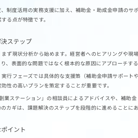
東京都の創業支援制度とコンサル活用の関係性
査、制度活用の実務支援に加え、補助金・助成金申請のサ
企業力向上を目指す創業コンサルの実践事例
案する点が特徴です。
コンサルの視点でみる東京都の創業サポート体制
東京都の最新制度をコンサルが徹底解説
解決ステップ
コンサルが伝える東京都最新支援制度の要点
、まず現状分析から始めます。経営者へのヒアリングや現
企業支援に役立つ東京都の新制度とコンサルの活
より、表面的な問題ではなく根本的な原因にアプローチす
東京都で注目の助成金制度をコンサルが解説
、実行フェーズでは具体的な支援策（補助金申請サポート
コンサル視点で見る東京都の制度変更の特徴
実効性の高いプランを策定することが重要です。
企業成長に直結する東京都支援策の最新動向
YO創業ステーション」の相談員によるアドバイスや、補助
コンサルティングで広がる事業の可能性とは
功のカギは、課題解決のステップを段階的に進めることに
コンサルティングが東京都企業にもたらす可能性
事業展開を広げるコンサルの支援方法の実際
なポイント
東京都の企業がコンサルで得られる成長機会