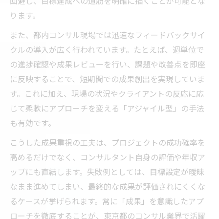
回避し、目標達成への道筋を明確に描くことが可能とな
効率的アプローチで実践力を伸ばす方法
ります。
現場で役立つコンサルのコミュニケーショ
また、都内コンサル現場では迅速なフィードバックサイ
ン術
クルの導入が広く行われています。たとえば、週単位で
都内コンサルが実践する成果創出の秘訣
の進捗確認や成果レビューを行い、課題や改善点を即座
目指すべき年収アップへのアプローチ術
に反映することで、短期間での成果創出を実現していま
コンサルで年収アップを目指す東京都の戦
す。これに加え、現場の状況やクライアントの反応に応
略
じて柔軟にアプローチを変える「アジャイル型」の手法
効率的アプローチで年収向上を実現するコ
も有効です。
ツ
こうした成果重視の工夫は、プロジェクトの成功確率を
東京都コンサルが実践する収入増加の工夫
高めるだけでなく、コンサルタント自身の評価や年収ア
年収アップに直結する都内コンサルの習慣
ップにも直結します。失敗例としては、目標設定が曖昧
コンサルキャリアで報酬を伸ばす実践的手
なまま進めてしまい、最終的な成果が評価されにくくな
法
るケースが挙げられます。常に「成果」を意識したアプ
ローチを徹底することが、東京都のコンサル業界で活躍
コンサル転職後に役立つ成功パターン集