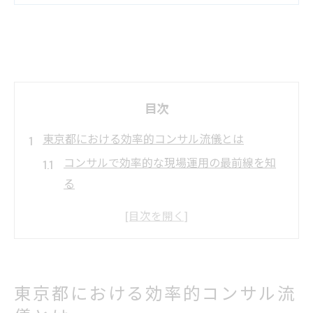
目次
東京都における効率的コンサル流儀とは
コンサルで効率的な現場運用の最前線を知
る
東京都のコンサルが実践する成果重視の工
夫
効率的コンサル流儀で差がつくスキルの磨
き方
東京都における効率的コンサル流
都内コンサル現場で重視される思考と行動