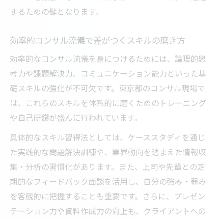
するための鍵となります。
コンサル転職後に活きる東京都の成功パタ
ーン
効率的コンサル流儀で差がつくスキルの磨き方
効率的に実践できるコンサル業務の秘訣ま
効率的なコンサル流儀を身につけるためには、論理的思
とめ
考力や課題解決力、コミュニケーション能力といった基
都内コンサル現場で評価される働き方の工
礎スキルの強化が不可欠です。東京都のコンサル現場で
夫
は、これらのスキルを体系的に磨くためのトレーニング
転職後の成果を最大化するコンサル技術
や自己研鑽が盛んに行われています。
東京都コンサルで実践される成功メソッド
具体的なスキル習得法としては、ケーススタディを通じ
た実践的な問題解決訓練や、業界動向を踏まえた情報収
集・分析の習慣化があります。また、上司や先輩との定
期的なフィードバック面談を活用し、自分の強み・弱み
を客観的に把握することも重要です。さらに、プレゼン
テーション力や資料作成力の向上も、クライアントへの