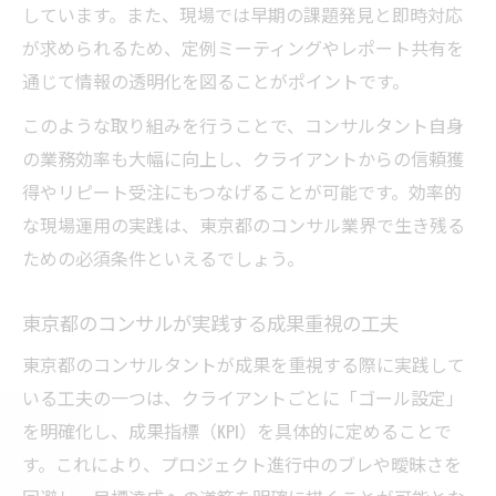
しています。また、現場では早期の課題発見と即時対応
コンサルで落ちこぼれを防ぐ適応力強化法
が求められるため、定例ミーティングやレポート共有を
東京都コンサル新人が直面する壁と乗り越
通じて情報の透明化を図ることがポイントです。
え方
効率的な学び直しでコンサルに適応するコ
このような取り組みを行うことで、コンサルタント自身
ツ
の業務効率も大幅に向上し、クライアントからの信頼獲
得やリピート受注にもつなげることが可能です。効率的
コンサル適応法で初期離脱を回避するポイ
な現場運用の実践は、東京都のコンサル業界で生き残る
ント
ための必須条件といえるでしょう。
落ちこぼれ脱却に必要な東京都流メンタル
術
東京都のコンサルが実践する成果重視の工夫
実践力を身につける現場コンサルの極意
東京都のコンサルタントが成果を重視する際に実践して
コンサル現場で実践力を高めるポイントと
いる工夫の一つは、クライアントごとに「ゴール設定」
は
を明確化し、成果指標（KPI）を具体的に定めることで
東京都の現場コンサルが重視する即戦力習
す。これにより、プロジェクト進行中のブレや曖昧さを
得法