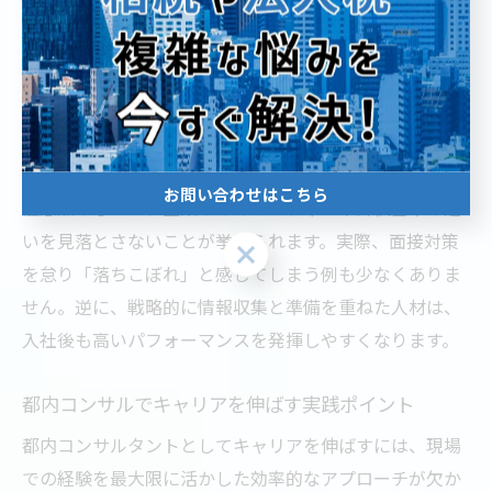
転職活動では、エージェントの活用やOB・OG訪問を通じ
て、リアルな現場情報を収集しましょう。加えて、ケー
ス面接やグループディスカッションなど、実践的な選考
対策も欠かせません。これらは、東京都のコンサル転職
市場特有の厳しさに対応するための必須プロセスです。
お問い合わせはこちら
注意点としては、企業ごとのカルチャーや評価基準の違
いを見落とさないことが挙げられます。実際、面接対策
お問い合わせはこちら
を怠り「落ちこぼれ」と感じてしまう例も少なくありま
せん。逆に、戦略的に情報収集と準備を重ねた人材は、
入社後も高いパフォーマンスを発揮しやすくなります。
都内コンサルでキャリアを伸ばす実践ポイント
都内コンサルタントとしてキャリアを伸ばすには、現場
での経験を最大限に活かした効率的なアプローチが欠か