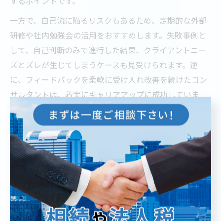
するポイントです。
一方で、自己流に陥るリスクもあるため、定期的な外部
研修や社内勉強会の活用をおすすめします。失敗事例と
して、自己判断のみで進行した結果、クライアントニー
ズとズレが生じてしまうケースも見受けられます。逆
に、フィードバックを柔軟に受け入れ改善を続けたコン
サルタントは、着実にキャリアアップに成功していま
す。
コンサル転職時に押さえたい東京都の戦略手法
東京都でのコンサル転職を成功させるには、業界動向や
各社の強みを正確に把握し、自身のスキルを的確にアピ
ールすることが重要です。特に、BIG4など大手コンサル
ティングファームでは、論理的思考力・課題解決力・語
学力など、複合的な能力が評価されます。