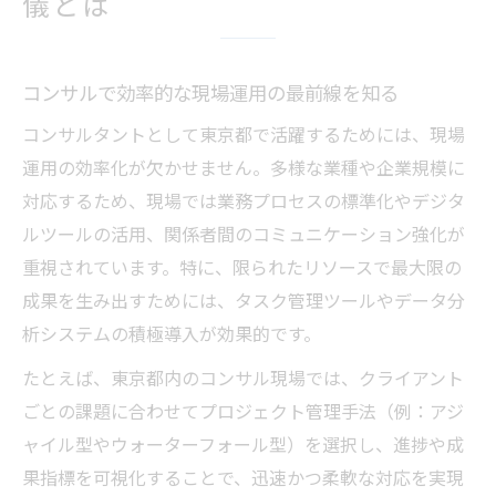
儀とは
コンサル流儀の本質を東京都の事例から学
ぶ
キャリア戦略を磨く東京都コンサル術
コンサルで効率的な現場運用の最前線を知る
東京都で成功するコンサルキャリア戦略の
コンサルタントとして東京都で活躍するためには、現場
秘訣
運用の効率化が欠かせません。多様な業種や企業規模に
コンサルキャリア形成に役立つ東京都独自
対応するため、現場では業務プロセスの標準化やデジタ
の流儀
ルツールの活用、関係者間のコミュニケーション強化が
東京都コンサルに必須のキャリアアップ思
重視されています。特に、限られたリソースで最大限の
考法
成果を生み出すためには、タスク管理ツールやデータ分
コンサル転職時に押さえたい東京都の戦略
析システムの積極導入が効果的です。
手法
たとえば、東京都内のコンサル現場では、クライアント
都内コンサルでキャリアを伸ばす実践ポイ
ごとの課題に合わせてプロジェクト管理手法（例：アジ
ント
ャイル型やウォーターフォール型）を選択し、進捗や成
落ちこぼれ脱却のコンサル適応法を徹底解説
果指標を可視化することで、迅速かつ柔軟な対応を実現