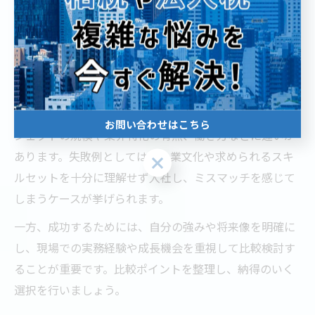
データ分析や統計手法に強みがあるか
東京都の大手ファームや成長企業の求人状況
実際の年収レンジやキャリアパスの明示
教育・研修制度や成長環境の充実度
たとえば、東京都内にはマーケティングサイエンスやデ
ータ分析を専門とする企業が複数存在し、それぞれプロ
お問い合わせはこちら
ジェクトの規模や業界特化の有無、働き方などに違いが
あります。失敗例としては、企業文化や求められるスキ
お問い合わせはこちら
ルセットを十分に理解せず入社し、ミスマッチを感じて
しまうケースが挙げられます。
一方、成功するためには、自分の強みや将来像を明確に
し、現場での実務経験や成長機会を重視して比較検討す
ることが重要です。比較ポイントを整理し、納得のいく
選択を行いましょう。