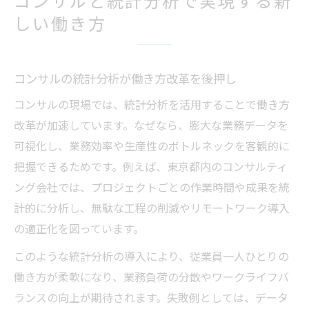
価値
しい働き方
働き方多様化を支える統計分析の重要性と
は
東京都におけるコンサルキャリアの選択基準
コンサルの統計分析が働き方改革を後押し
コンサル選びで重視すべき統計分析の視点
コンサルの現場では、統計分析を活用することで働き方
東京都のコンサルキャリア基準と成長戦略
改革が加速しています。なぜなら、膨大な業務データを
データ分析力が光るコンサル選定のコツ
可視化し、業務効率や生産性のボトルネックを客観的に
キャリア形成に役立つコンサル比較ポイン
把握できるためです。例えば、東京都内のコンサルティ
ト
ング会社では、プロジェクトごとの作業時間や成果を統
計的に分析し、無駄な工程の削減やリモートワーク導入
東京都で求められるコンサルの資質とは何
の適正化を図っています。
か
データ分析力が光る転職成功のポイントとは
このような統計分析の導入により、従業員一人ひとりの
働き方が柔軟になり、業務負荷の分散やワークライフバ
コンサル転職で問われるデータ分析力の実
ランスの向上が期待されます。失敗例としては、データ
態