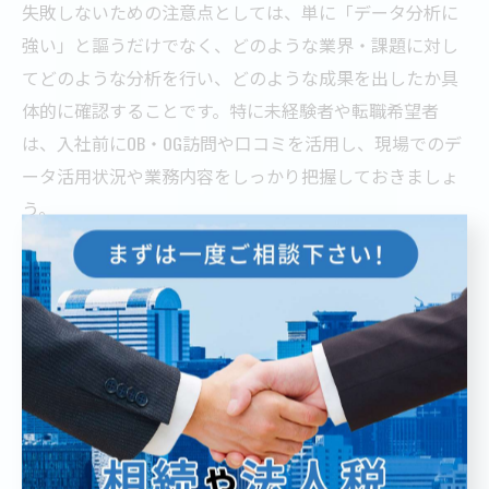
失敗しないための注意点としては、単に「データ分析に
強い」と謳うだけでなく、どのような業界・課題に対し
てどのような分析を行い、どのような成果を出したか具
体的に確認することです。特に未経験者や転職希望者
は、入社前にOB・OG訪問や口コミを活用し、現場でのデ
ータ活用状況や業務内容をしっかり把握しておきましょ
う。
キャリア形成に役立つコンサル比較ポイント
自身のキャリア形成に役立つコンサル会社を比較する際
は、以下のようなポイントを意識しましょう。第一に、
コンサル会社の専門分野や得意領域を明確に把握し、自
分の志向や目標に合致するか確認することが大切です。
主な比較ポイント