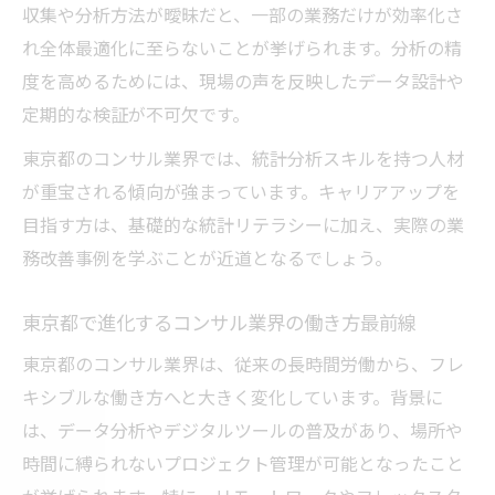
収集や分析方法が曖昧だと、一部の業務だけが効率化さ
東京都で市場価値を高める統計分析の秘訣
れ全体最適化に至らないことが挙げられます。分析の精
転職成功へ導くコンサル型データ分析の実
度を高めるためには、現場の声を反映したデータ設計や
践
定期的な検証が不可欠です。
コンサルのキャリアアップに必要な分析力
東京都のコンサル業界では、統計分析スキルを持つ人材
統計分析を活かした転職活動の進め方
が重宝される傾向が強まっています。キャリアアップを
キャリアアップを目指すなら統計分析が武器に
目指す方は、基礎的な統計リテラシーに加え、実際の業
統計分析がコンサルのキャリアアップを加
務改善事例を学ぶことが近道となるでしょう。
速
東京都で成長するための統計分析活用法
東京都で進化するコンサル業界の働き方最前線
データ分析力を武器にするコンサル成功例
東京都のコンサル業界は、従来の長時間労働から、フレ
コンサル業界で生き抜く統計分析の強み
キシブルな働き方へと大きく変化しています。背景に
キャリア形成と統計分析の密接な関係性
は、データ分析やデジタルツールの普及があり、場所や
コンサルの現場で役立つ統計分析の極意を解説
時間に縛られないプロジェクト管理が可能となったこと