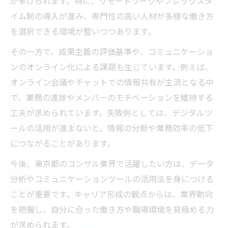
が挙げられます。特に、リモートワークやフレックスタ
コンサル現場で磨く統計分析の実践テクニ
イム制の導入が進み、専門性の高い人材が多様な働き方
ック
を選択できる環境が整いつつあります。
東京都のプロが使う統計分析ノウハウ公開
その一方で、成果主義の評価基準や、コミュニケーショ
コンサル業界で重宝される分析思考とは
ンのオンライン化による課題も生じています。例えば、
現場で活躍する統計分析の使い方とコツ
オンライン会議やチャットでの情報共有が主流となる中
プロが語るコンサルの統計分析成功事例
で、業務の進捗やメンバーのモチベーションを維持する
東京都の転職市場で求められるスキル動向
工夫が求められています。失敗例としては、デジタルツ
今注目のコンサルスキルと統計分析力とは
ールの活用が進まないと、情報の分断や業務効率の低下
東京都転職市場で評価される分析力の特徴
につながることがあります。
データ分析がコンサル転職市場で支持され
今後、東京都のコンサル業界で活躍したい方は、データ
る訳
分析やコミュニケーションツールの活用法を身につける
キャリアアップに必要なスキルとコンサル
ことが重要です。キャリア形成の観点からは、業界動向
の関係
を把握し、自分に合った働き方や職場環境を見極める力
統計分析を活かす転職対策の着眼点
が求められます。