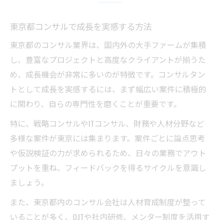
コンサル御三家の評価基準と対策ポイント
東京都コンサルで成長を実感する方法
PIPリスクを避けるコンサルの行動指針
東京都のコンサル業界は、国内外の大手ファームが集積
コンサル現場で求められる論点思考の重要
し、豊富なプロジェクトと高度なクライアントが揃うた
性
め、成長機会が非常に多いのが特徴です。コンサルタン
キャリア加速に効くスキルアップ術を東京都か
トとして成長を実感するには、まず幅広い案件に積極的
ら探る
に関わり、自らの専門性を磨くことが重要です。
東京都コンサルで必須のスキルアップ手法
特に、戦略コンサルやITコンサル、財務や人材分野など
年収1000万実現に近づくスキルと行動
多様な案件が東京には集まります。案件ごとに論点思考
コンサルキャリア形成に役立つ学習習慣
や仮説検証の力が求められるため、日々の業務でアウト
リーダーシップを磨くコンサル現場の実践
プットを重ね、フィードバックを得るサイクルを意識し
例
ましょう。
コンサル転職で活かせる実務経験の積み方
また、東京都内のコンサル会社は人材育成制度が整って
成功コンサルタントを目指すための思考と行動
いることが多く、OJTや社内研修、メンター制度を活用す