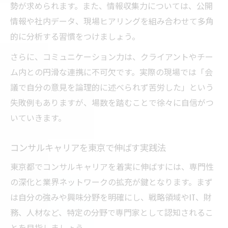
勢が求められます。また、情報収集力については、公開
コンサルで年収アップを実現する方法
情報や社内データ、現場ヒアリングを組み合わせて多角
年収1000万実現に必要なコンサルの力
的に分析する習慣をつけましょう。
東京都のコンサルで求められる成果とは
さらに、コミュニケーション力は、クライアントやチー
転職活動で重視すべきコンサルの評価項目
ム内との円滑な連携に不可欠です。実際の現場では「会
コンサル会社選びが年収に与える影響
議で自分の意見を論理的に述べられず苦労した」という
失敗例もありますが、場数を踏むことで徐々に自信がつ
いていきます。
コンサルキャリアを東京で伸ばす実践法
東京都でコンサルキャリアを着実に伸ばすには、専門性
の深化と業界ネットワークの拡充が鍵となります。まず
は自分の強みや興味分野を明確にし、戦略領域やIT、財
務、人材など、特定の分野で専門家として認知されるこ
とを目指しましょう。