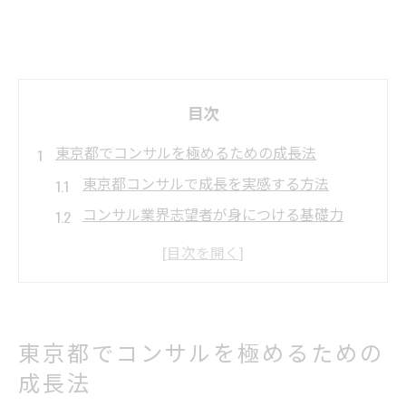
目次
東京都でコンサルを極めるための成長法
東京都コンサルで成長を実感する方法
コンサル業界志望者が身につける基礎力
コンサルキャリアを東京で伸ばす実践法
コンサル会社選びに役立つ視点と基準
コンサル会社ランキング情報の活用術
コンサル業界で落ちこぼれを防ぐ実践知識
東京都でコンサルを極めるための
コンサルで落ちこぼれないための心構え
成長法
成果主義時代のコンサルに必要な力とは