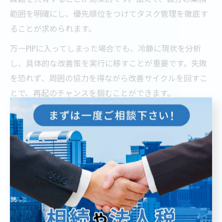
範囲を明確にし、優先順位をつけてタスク管理を徹底す
ることが求められます。
万一PIPに入ってしまった場合でも、冷静に現状を分析
し、具体的な改善策を実行に移すことが重要です。失敗
を恐れず、周囲の協力を得ながら改善サイクルを回すこ
とで、再起のチャンスを掴むことができます。
コンサル現場で求められる論点思考の重要性
コンサル現場では「論点思考」が極めて重要なスキルと
されています。論点思考とは、複雑な課題や依頼事項を
整理し、何が本質的な問題なのかを特定する思考法で
す。特に東京都のコンサルティング会社では、スピード
感を持って論点をまとめる力が評価されます。
なぜ論点思考が重視されるのかというと、膨大な情報の