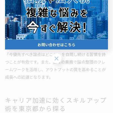
中からクライアントの真の課題を抽出し、的確な解決策
を提示することがコンサルの本質だからです。例えば、
クライアントからの曖昧な要望に対しても、論点を明確
化することで、プロジェクト全体の方向性をブレずに導
くことができます。
お問い合わせはこちら
論点思考を磨くには、常に「この課題の本質は何か」
「今優先すべき論点はどこか」を自問し続ける習慣を持
お問い合わせはこちら
つことが有効です。また、日々の業務で論点整理のフレ
ームワークを活用し、アウトプットの質を高めることが
成長への近道となります。
キャリア加速に効くスキルアップ
術を東京都から探る