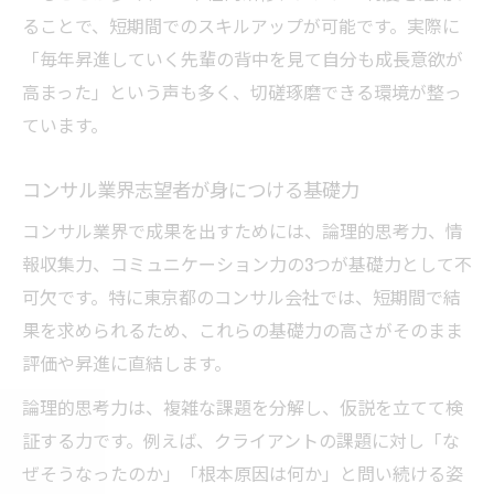
コンサルタントに求められるマインドセッ
ることで、短期間でのスキルアップが可能です。実際に
ト
「毎年昇進していく先輩の背中を見て自分も成長意欲が
コンサルで成果を出す論点思考の習得術
高まった」という声も多く、切磋琢磨できる環境が整っ
東京都で評価されるコンサルのアウトプッ
ています。
ト力
コンサル業界志望者が身につける基礎力
コンサルの現場で差がつく行動習慣とは
コンサル業界で活躍するリーダーの特徴
コンサル業界で成果を出すためには、論理的思考力、情
東京都コンサル現場で活きるキャリア戦略
報収集力、コミュニケーション力の3つが基礎力として不
可欠です。特に東京都のコンサル会社では、短期間で結
東京都コンサルで実践すべきキャリア戦略
果を求められるため、これらの基礎力の高さがそのまま
転職市場で有利なコンサルの実務経験
評価や昇進に直結します。
コンサル会社ランキングで見る成長環境
論理的思考力は、複雑な課題を分解し、仮説を立てて検
東京都コンサルの昇進基準と準備方法
証する力です。例えば、クライアントの課題に対し「な
キャリアパスに活かせる業界リサーチ術
ぜそうなったのか」「根本原因は何か」と問い続ける姿
年収アップへ導くコンサルの実践的取り組み