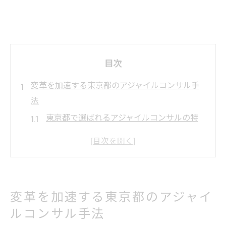
目次
変革を加速する東京都のアジャイルコンサル手
法
東京都で選ばれるアジャイルコンサルの特
徴と強み
コンサル視点で見る変革推進の具体的プロ
セス
現場課題を解決するアジャイルコンサルの
変革を加速する東京都のアジャイ
導入法
ルコンサル手法
継続的改善を実現する東京都のコンサル手