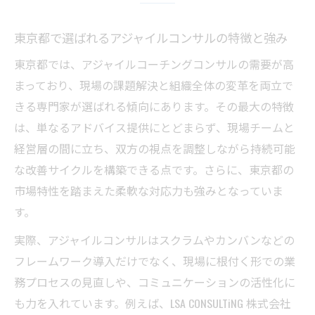
法とは
コンサルが提案する実践的アジャイル支援
東京都で選ばれるアジャイルコンサルの特徴と強み
の流れ
東京都では、アジャイルコーチングコンサルの需要が高
コンサル実績が生むアジャイル導入の成功要因
まっており、現場の課題解決と組織全体の変革を両立で
コンサル実績に裏打ちされた成功事例のポ
きる専門家が選ばれる傾向にあります。その最大の特徴
イント
は、単なるアドバイス提供にとどまらず、現場チームと
東京都の組織課題を解決するコンサルの活
経営層の間に立ち、双方の視点を調整しながら持続可能
用法
な改善サイクルを構築できる点です。さらに、東京都の
アジャイル導入で成果を生むコンサルの視
市場特性を踏まえた柔軟な対応力も強みとなっていま
点
す。
現場に根付くアジャイル文化とコンサルの
実際、アジャイルコンサルはスクラムやカンバンなどの
役割
フレームワーク導入だけでなく、現場に根付く形での業
コンサル実績から学ぶ導入フェーズの最適
務プロセスの見直しや、コミュニケーションの活性化に
化方法
も力を入れています。例えば、LSA CONSULTiNG 株式会社