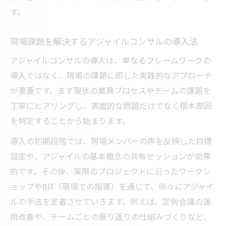
法
す。
現場改善と経営支援を両立するコンサル力
現場課題を解決するアジャイルコンサルの導入法
東京都で実現する継続的改善のアプローチ
アジャイルコンサルの導入は、単なるフレームワークの
継続的改善を支える東京都のコンサル活用
導入ではなく、現場の課題に即した実践的なアプローチ
法
が重要です。まず現状の業務プロセスやチームの課題を
コンサルとともに進める現場の改善サイク
丁寧にヒアリングし、表面的な問題だけでなく根本原因
ル
を特定することから始まります。
東京都で根付くアジャイル的継続改善の実
践例
導入の初期段階では、現場メンバーの声を反映した目標
設定や、アジャイルの基本概念の共有セッションが効果
コンサルが提案する改善定着のポイントと
的です。その後、実際のプロジェクトに沿ったワークシ
は
ョップやOJT（現場での指導）を通じて、徐々にアジャイ
東京都の組織文化に合うコンサル支援の工
ルの手法を定着させていきます。例えば、定例会議の運
夫
用改善や、チームごとの振り返りの仕組みづくりなど、