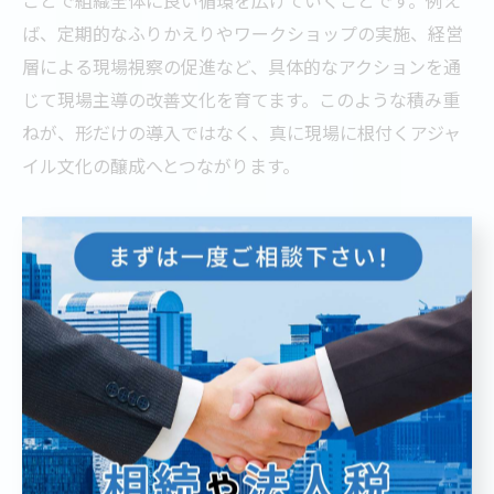
ば、定期的なふりかえりやワークショップの実施、経営
層による現場視察の促進など、具体的なアクションを通
じて現場主導の改善文化を育てます。このような積み重
ねが、形だけの導入ではなく、真に現場に根付くアジャ
イル文化の醸成へとつながります。
コンサル実績から学ぶ導入フェーズの最適化方法
アジャイル導入を成功させるには、導入フェーズごとに
最適なアプローチを選択することが重要です。コンサル
実績から導き出されるポイントは、「段階的アプロー
チ」と「現場との密なコミュニケーション」です。初期
段階では現状把握と課題の可視化を重視し、次に小規模
なパイロットチームでの試行を通じて成功体験を蓄積し
ます。