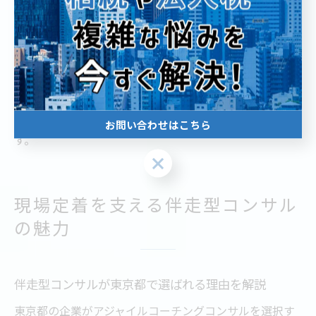
その後、フィードバックをもとに全社展開へと進める際
には、現場の疑問や不安に対して丁寧に対応し、経営層
のリーダーシップを明確にすることが不可欠です。東京
都の企業での事例でも、現場への十分な説明と意見交換
を繰り返すことで、導入時の混乱や抵抗を最小限に抑
え、スムーズな変革を実現できたケースが多く見られま
お問い合わせはこちら
す。
お問い合わせはこちら
現場定着を支える伴走型コンサル
の魅力
伴走型コンサルが東京都で選ばれる理由を解説
東京都の企業がアジャイルコーチングコンサルを選択す