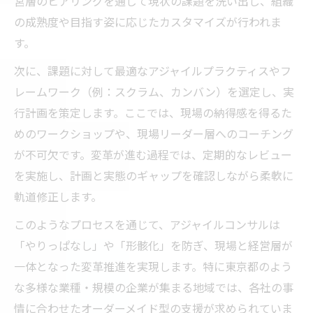
営層のヒアリングを通じて現状の課題を洗い出し、組織
ト
の成熟度や目指す姿に応じたカスタマイズが行われま
現場主導の変革を支えるコンサルの役割と
す。
工夫
次に、課題に対して最適なアジャイルプラクティスやフ
アジャイル組織への移行を成功させるコン
レームワーク（例：スクラム、カンバン）を選定し、実
サル法
行計画を策定します。ここでは、現場の納得感を得るた
コンサルが語る東京都の組織変革成功要素
めのワークショップや、現場リーダー層へのコーチング
経営と現場を繋ぐコンサル支援の新常識
が不可欠です。変革が進む過程では、定期的なレビュー
コンサルが実践する経営と現場の連携強化
を実施し、計画と実態のギャップを確認しながら柔軟に
策
軌道修正します。
東京都で進化するコンサル支援の新たな価
このようなプロセスを通じて、アジャイルコンサルは
値
「やりっぱなし」や「形骸化」を防ぎ、現場と経営層が
現場と経営を結ぶコンサルの戦略的アプロ
一体となった変革推進を実現します。特に東京都のよう
ーチ
な多様な業種・規模の企業が集まる地域では、各社の事
コンサルだからできる経営層との成果共有
情に合わせたオーダーメイド型の支援が求められていま