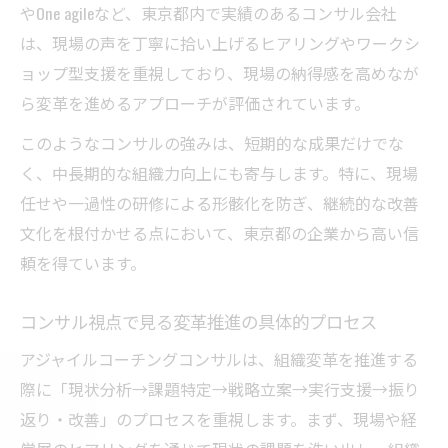
現場定着を支える伴走型コンサルの魅力
やOne agileなど、東京都内で実績のあるコンサル会社
は、現場の声を丁寧に拾い上げるヒアリングやワークシ
伴走型コンサルが東京都で選ばれる理由を
ョップ型支援を重視しており、現場の納得感を高めなが
解説
ら変革を進めるアプローチが評価されています。
現場に寄り添うコンサルの定着支援アプロ
ーチ
このようなコンサルの強みは、短期的な成果だけでな
東京都の組織変革に効く伴走型コンサルの
く、中長期的な組織力向上にも寄与します。特に、現場
実践
任せや一過性の研修による形骸化を防ぎ、継続的な改善
文化を根付かせる点において、東京都の企業から高い信
コンサルが現場と経営層をつなぐ伴走支援
頼を得ています。
とは
継続支援で実感するコンサルの現場定着力
コンサル視点で見る変革推進の具体的プロセス
アジャイル組織変革に必要な東京都の視点
アジャイルコーチングコンサルは、組織変革を推進する
東京都で求められるアジャイル組織変革の
際に「現状分析→課題特定→戦略立案→実行支援→振り
視点
返り・改善」のプロセスを重視します。まず、現場や経
コンサルが考える東京型組織変革のポイン