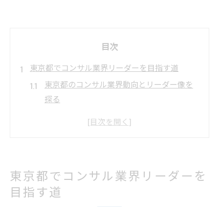
目次
東京都でコンサル業界リーダーを目指す道
東京都のコンサル業界動向とリーダー像を
探る
コンサルでリーダーを目指すための第一歩
とは
東京コンサル会社のランキングから見る業
界構造
東京都でコンサル業界リーダーを
コンサル業界で求められる資質と東京都の
目指す道
特徴
東京都のコンサルリーダー成功事例の共通