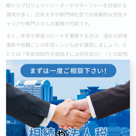
期からプロジェクトリーダーやマネージャーを目指せる
環境が多く、日系大手や専門特化型では長期的な安定キ
ャリアや専門スキルの蓄積が可能です。
また、年収や昇進スピードを重視する方は、過去の昇進
事例や役職ごとの年収レンジも必ず確認しましょう。た
とえば「年収1000万を目指すには何年目か」「どの段階
でどのようなリーダー経験が求められるか」といった具
体的なキャリアパスのイメージを持つことが大切です。
さらに、東京都のコンサル市場では転職・キャリアアッ
プの機会も多いため、自身の強みや経験をどのようにア
ピールするか、また転職エージェントや人脈をどう活用
するかが成功の鍵となります。市場の動向や企業ごとの
求める人材像を把握し、長期的な視点でキャリアを構築
しましょう。