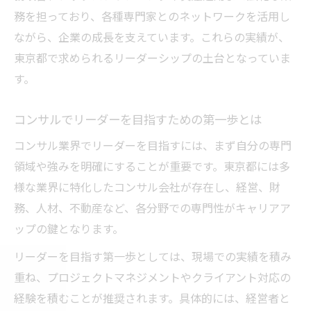
向
務を担っており、各種専門家とのネットワークを活用し
東京コンサルティング会社大手の収入構造
ながら、企業の成長を支えています。これらの実績が、
比較
東京都で求められるリーダーシップの土台となっていま
す。
コンサルの年収1000万達成までの現実的道
筋
コンサルでリーダーを目指すための第一歩とは
東京都のコンサルで収入を伸ばすための視
コンサル業界でリーダーを目指すには、まず自分の専門
点
領域や強みを明確にすることが重要です。東京都には多
業界リーダーシップを磨くための視点
様な業界に特化したコンサル会社が存在し、経営、財
コンサル業界でリーダーシップを育む方法
務、人材、不動産など、各分野での専門性がキャリアア
東京都で業界リーダーとなるスキルと資質
ップの鍵となります。
コンサル東京で求められるリーダー像を解
リーダーを目指す第一歩としては、現場での実績を積み
説
重ね、プロジェクトマネジメントやクライアント対応の
経営コンサルタントが実践する成長戦略と
経験を積むことが推奨されます。具体的には、経営者と
は