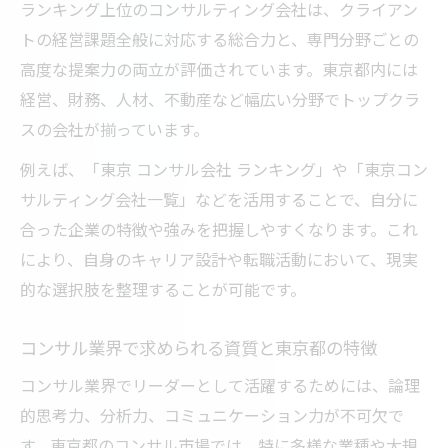
ランキング上位のコンサルティング会社は、クライアン
コンサル転職で理想の未来を実現する戦略
トの経営課題全般に対応する総合力と、専門分野ごとの
東京都でコンサル転職を成功させるポイン
高度な提案力の両立が評価されています。東京都内には
ト
経営、財務、人材、不動産など幅広い分野でトップクラ
転職エージェントが強いコンサル業界の特
スの会社が揃っています。
長
例えば、「東京 コンサル会社 ランキング」や「東京コン
コンサル転職成功のためのエージェント活
サルティング会社一覧」などを活用することで、自分に
用法
合った企業の特徴や強みを把握しやすくなります。これ
東京都のコンサル転職で失敗しない選び方
により、自身のキャリア設計や転職活動において、現実
的な選択肢を整理することが可能です。
コンサル業界で求められる資質と東京都の特徴
コンサル業界でリーダーとして活躍するためには、論理
的思考力、分析力、コミュニケーション力が不可欠で
す。東京都のコンサル市場では、特に多様な業種や大規