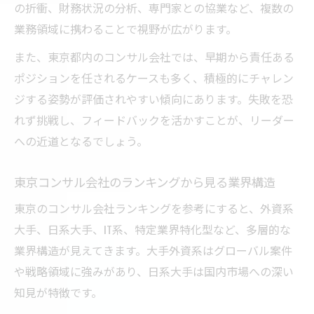
の折衝、財務状況の分析、専門家との協業など、複数の
リーダーシップを強化する東京都コンサル
業務領域に携わることで視野が広がります。
の環境
また、東京都内のコンサル会社では、早期から責任ある
キャリアアップに強い東京都のコンサル事情
ポジションを任されるケースも多く、積極的にチャレン
キャリアアップを支える東京都のコンサル
ジする姿勢が評価されやすい傾向にあります。失敗を恐
環境
れず挑戦し、フィードバックを活かすことが、リーダー
コンサル東京の転職市場動向と将来性を考
への近道となるでしょう。
察
東京都のコンサルで昇進しやすい職場環境
東京コンサル会社のランキングから見る業界構造
とは
東京のコンサル会社ランキングを参考にすると、外資系
経営コンサルタント一覧に見るキャリアア
大手、日系大手、IT系、特定業界特化型など、多層的な
ップ法
業界構造が見えてきます。大手外資系はグローバル案件
東京都コンサル会社のサポート体制を徹底
や戦略領域に強みがあり、日系大手は国内市場への深い
解説
知見が特徴です。
理想の未来へ導くコンサル転職成功ガイド