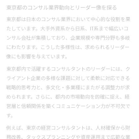
点
東京都のコンサル業界動向とリーダー像を探る
キャリア設計に役立つコンサルの選び方
東京都は日本のコンサル業界において中心的な役割を果
コンサル選びの基準と東京都の企業特徴
たしています。大手外資系から日系、IT系まで幅広いコ
東京のコンサル会社一覧から見る選択ポイ
ンサル会社が集積しており、企業規模や専門分野も多岐
ント
にわたります。こうした多様性は、求められるリーダー
自分に合うコンサルを東京都で見極める方
像にも影響を与えています。
法
東京都内で活躍するコンサルタントのリーダーには、ク
コンサル東京市場で重視すべきキャリア視
ライアント企業の多様な課題に対して柔軟に対応できる
点
戦略的思考力と、多文化・多業種にまたがる調整力が求
経営コンサルタント一覧を活用した選び方
められます。さらに、都内の市場動向を的確に捉え、経
のコツ
営層と信頼関係を築くコミュニケーション力が不可欠で
大手コンサルでの年収アップの現実解明
す。
コンサルで年収アップを実現する昇進戦略
例えば、東京の経営コンサルタントは、人材確保から財
エゴンゼンダーなど大手コンサルの年収傾
務改善、タックスプランニングや資産運用まで広範な業