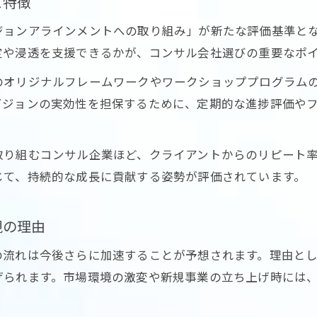
と特徴
評判や口コミが示すコンサル業界の今後の注目点
ジョンアラインメントへの取り組み」が新たな評価基準と
キャリア選択で役立つコンサル知見を深掘り
定や浸透を支援できるかが、コンサル会社選びの重要なポ
コンサル転職で成功するためのビジョン選び
のオリジナルフレームワークやワークショッププログラム
ビジョンコンサルティングの評判を読み解くコツ
ビジョンの実効性を担保するために、定期的な進捗評価や
年収や成長性からみるコンサルのキャリア戦略
実力主義コンサル業界で必要なスキルと視点
取り組むコンサル企業ほど、クライアントからのリピート
ビジョンアラインメントがキャリアに与える影響
じて、持続的な成長に貢献する姿勢が評価されています。
お問い合わせはこちら
お問い合わせはこちら
視の理由
の流れは今後さらに加速することが予想されます。理由と
げられます。市場環境の激変や新規事業の立ち上げ時には