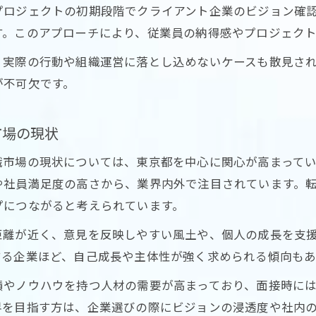
プロジェクトの初期段階でクライアント企業のビジョン確
す。このアプローチにより、従業員の納得感やプロジェク
、実際の行動や組織運営に落とし込めないケースも散見さ
が不可欠です。
市場の現状
職市場の現状については、東京都を中心に関心が高まって
や社員満足度の高さから、業界内外で注目されています。
プにつながると考えられています。
距離が近く、意見を反映しやすい風土や、個人の成長を支
する企業ほど、自己成長や主体性が強く求められる傾向もあ
績やノウハウを持つ人材の需要が高まっており、面接時に
界を目指す方は、企業選びの際にビジョンの浸透度や社内