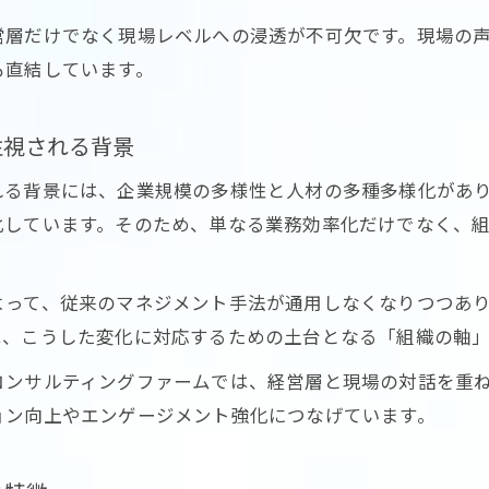
評判や口コミから探るコンサルのリアルな実態
営層だけでなく現場レベルへの浸透が不可欠です。現場の
東京都コンサル業界の最新転職トレンド解説
も直結しています。
実例で学ぶビジョンアラインメント成功の秘訣
コンサル現場で活きるビジョンアラインメント事例
注視される背景
ビジョンコンサルティング社員数と組織運営の工夫
れる背景には、企業規模の多様性と人材の多種多様化があ
成功企業のビジョン共有施策に学ぶポイント
化しています。そのため、単なる業務効率化だけでなく、
東京都のコンサル企業で起きた変革ストーリー
評判から見るビジョンアラインメントの成功要因
よって、従来のマネジメント手法が通用しなくなりつつあ
東京都コンサル業界における成長性と評価の実際
は、こうした変化に対応するための土台となる「組織の軸」
コンサル業界で問われる成長性とビジョンの関係
コンサルティングファームでは、経営層と現場の対話を重
ビジョンコンサルティング上場有無と市場評価
ョン向上やエンゲージメント強化につなげています。
東京都で評価されるコンサル企業の特徴分析
年収や役員構成から見るコンサルの実力差