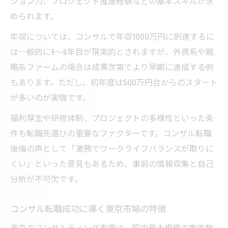
ション力、プロジェクト推進経験などの基本スキルが求
ング
められます。
転職後悔しないためのコンサル業界分析
年収については、コンサルで年収1000万円に到達するに
コンサル転職でよくある後悔とその対策法
は一般的に4～6年目が現実的とされますが、外資系や戦
コンサルティング業界の実態と後悔しない
略系ファームの場合は成果次第でより早期に達成する例
選択
もあります。ただし、初年度は500万円台からのスタート
が多いのが実情です。
コンサル転職後に後悔しやすい理由と回避
策
福利厚生や研修体制、プロジェクトの多様性といった条
転職前に知っておきたいコンサル業界の現
件も転職先選びの重要なファクターです。コンサル転職
実
後悔の声として「激務でワークライフバランスが取りに
コンサル転職後のミスマッチを防ぐ業界分
くい」といった意見もあるため、事前の情報収集と自己
析
分析が不可欠です。
東京で人材確保に強いコンサル選びの基準
コンサル転職成功に導く東京市場の特徴
コンサル求人で人材確保が強い会社の特徴
東京のコンサルティング市場は、国内最大規模の案件数