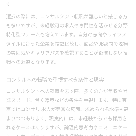
す。
コンサルティング業界で未経験採用が増え
る背景
選択の際には、コンサルタント転職が難しいと感じる方
も多いですが、未経験可の求人や専門性を活かせる分野
東京のコンサル求人で未経験者が評価され
特化型ファームも増えています。自分の志向やライフス
る理由
タイルに合った企業を複数比較し、面談やOB訪問で現場
未経験からコンサル転職する際の注意点
の雰囲気やキャリアパスを確認することが後悔しない転
年収アップ実現へコンサルで掴む新たな道
職への近道となります。
コンサル転職で年収アップを狙う具体的戦
略
コンサルへの転職で重視すべき条件と現実
東京コンサル求人で高年収を実現するには
コンサルタントへの転職を志す際、多くの方が年収や昇
コンサルキャリアで年収1000万円に近づく
進スピード、働く環境などの条件を重視します。特に東
条件
京ではコンサル 求人が豊富な反面、求められる水準も高
年収アップを叶えるコンサル業界の昇進ル
まりつつあります。現実的には、未経験からでも採用さ
ート
れるケースはありますが、論理的思考力やコミュニケー
コンサルで年収を伸ばすための転職タイミ