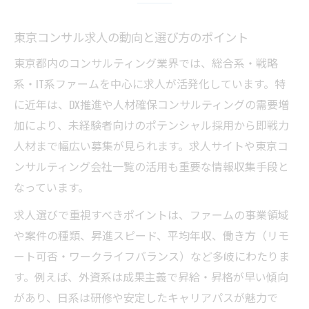
コンサル求人を活用した東京でのキャリア
形成法
東京コンサル求人の動向と選び方のポイント
東京コンサル業界の求人と昇進チャンスの
東京都内のコンサルティング業界では、総合系・戦略
関係
系・IT系ファームを中心に求人が活発化しています。特
コンサル転職でキャリアアップを実現する
に近年は、DX推進や人材確保コンサルティングの需要増
コツ
加により、未経験者向けのポテンシャル採用から即戦力
コンサル求人選びが東京での成長を左右す
人材まで幅広い募集が見られます。求人サイトや東京コ
る理由
ンサルティング会社一覧の活用も重要な情報収集手段と
なっています。
コンサルキャリアを伸ばす求人情報の見極
め方
求人選びで重視すべきポイントは、ファームの事業領域
未経験から挑戦できる東京コンサルの魅力
や案件の種類、昇進スピード、平均年収、働き方（リモ
ート可否・ワークライフバランス）など多岐にわたりま
未経験者が東京でコンサル転職を叶える方
す。例えば、外資系は成果主義で昇給・昇格が早い傾向
法
があり、日系は研修や安定したキャリアパスが魅力で
コンサル未経験歓迎求人の特徴と選び方