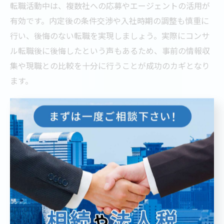
転職活動中は、複数社への応募やエージェントの活用が
有効です。内定後の条件交渉や入社時期の調整も慎重に
行い、後悔のない転職を実現しましょう。実際にコンサ
ル転職後に後悔したという声もあるため、事前の情報収
集や現職との比較を十分に行うことが成功のカギとなり
ます。
コンサル求人選びが東京での成長を左右する理由
コンサル求人選びは、東京都内でのキャリア成長に直結
します。なぜなら、企業ごとの業務内容やプロジェクト
規模、昇進・評価制度が大きく異なるためです。たとえ
ば、グローバル案件や大手クライアントを担当できる企
業では、早期に実践的な経験を積むことができ、成長ス
ピードも速まります。
一方で、自分の志向やライフスタイルに合わない職場を