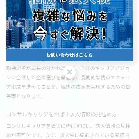
選んでしまうと、ミスマッチによる早期離職やキャリア
停滞のリスクが高まります。求人選びの際は、企業文化
や働き方、福利厚生、成長機会などを総合的に比較検討
することが重要です。現場社員の声や口コミ、説明会で
の質疑応答も有効な情報源となります。
お問い合わせはこちら
東京都には多様なコンサル求人が存在するため、情報の
取捨選択が成長の分かれ道です。自分のキャリアビジョ
お問い合わせはこちら
ンに合致した企業選びを徹底し、長期的な視点でキャリ
ア形成を進めることが、理想の成長を実現するための最
善策となります。
コンサルキャリアを伸ばす求人情報の見極め方
コンサルキャリアを着実に伸ばすには、求人情報の見極
めが不可欠です。まず、求人票に記載されている業務内