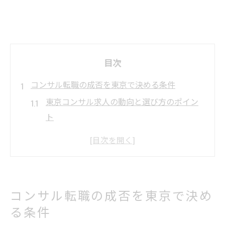
目次
コンサル転職の成否を東京で決める条件
東京コンサル求人の動向と選び方のポイン
ト
コンサルへの転職で重視すべき条件と現実
コンサル転職成功に導く東京市場の特徴
コンサル採用で問われる実務経験とスキル
コンサルティング業界の東京採用事情を解
コンサル転職の成否を東京で決め
説
る条件
キャリアアップ狙うなら東京コンサル求人が鍵