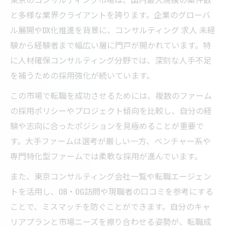
東京で人材確保に成功するコンサルの選び
と多様な業界クライアントを誇ります。企業のグローバ
方
ル展開やDX化推進を背景に、コンサルティング 求人 未経
コンサルティング会社の人材確保力を見極
験から経験者まで幅広い層に門戸が開かれています。特
める
に人材確保コンサルティング分野では、深刻な人手不足
東京コンサル求人で重視すべき人材確保の
を補うための採用強化が続いています。
視点
この市場で転職を成功させるためには、複数のファーム
コンサル転職で働く環境の良さを選ぶポイ
の採用ポリシーやプロジェクト傾向を比較し、自分の経
ント
験や志向に合ったポジションを見極めることが重要で
す。大手ファームは選考が厳しい一方、ベンチャー系や
専門特化型ファームでは柔軟な採用が進んでいます。
また、東京コンサルティング会社一覧や転職エージェン
トを活用し、OB・OG訪問や現職者の口コミを参考にする
ことで、ミスマッチを防ぐことができます。自分のキャ
リアプランと市場ニーズを擦り合わせる姿勢が、転職成