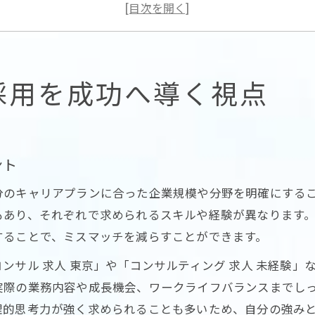
コンサルティング転職で失敗しない秘訣
コンサルタント転職難易度と突破法を考察
東京都の人材確保に強いコンサルの特徴
コンサル業界の勝ち組になる条件とは
採用を成功へ導く視点
コンサル勝ち組が持つ共通スキルを分析
コンサル業界で求められる適性と習慣
コンサルタント転職後悔しない条件とは
ント
コンサル求人選びで勝つための視点整理
分のキャリアプランに合った企業規模や分野を明確にする
東京都でコンサル勝ち組になる戦略思考
あり、それぞれで求められるスキルや経験が異なります。求
未経験から東京でコンサルを目指す道
することで、ミスマッチを減らすことができます。
未経験者向けコンサル求人の探し方
ンサル 求人 東京」や「コンサルティング 求人 未経験
東京でコンサルタントになる現実的ルート
実際の業務内容や成長機会、ワークライフバランスまでし
コンサルティング未経験転職の注意点
理的思考力が強く求められることも多いため、自分の強み