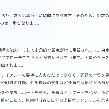
コンサル業界へ未経験転職は難しいのか
コンサルタントとは何か基礎から理解
ており、求人倍率も高い傾向にあります。そのため、複数
年収1000万を現実にするコンサルキャリア設計
への第一歩となります。
コンサル業界で年収1000万達成までの流れ
コンサルキャリア設計で失敗しないコツ
方
東京都のコンサル求人で年収アップ目指す
題解決能力、そして多角的な視点が特に重視されます。東
コンサルで高年収を狙う戦略的思考法
にアプローチできる人材が求められています。面接やケー
コンサルティングで昇進スピードを上げる術
評価されます。
コンサル転職で後悔しないための適性見極め
クライアントの要望に応えるだけではなく、問題の本質を
コンサル適性を見抜く自己診断ポイント
造や組織の課題、外部環境の変化など多角的な観点から分
コンサル転職後悔を避ける条件の整理
ースや業界レポートを読み、多様なインプットを心がける
コンサル業界の落ちこぼれリスクを知る
を積むことで、採用担当者に自分の成長ポテンシャルを示
転職前に知るべきコンサルの現実と適性