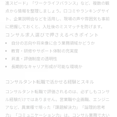
断
進スピード」「ワークライフバランス」など、複数の観
コンサル業界で失敗しないキャリアパスの
点から情報を整理しましょう。口コミやランキングサイ
築き方
ト、企業説明会などを活用し、現場の声や雰囲気も事前
に把握しておくと、入社後のミスマッチを防げます。
コンサルタントとは何かを知る重要性とは
コンサル求人選びで押さえるべきポイント
コンサル求人選びで注意すべき落とし穴
自分の志向や将来像に合う業務領域かどうか
コンサル業界で理想のキャリアを実現する
教育・研修やサポート体制の充実度
方法
昇進・評価制度の透明性
大手コンサルを目指す転職準備の心得
長期的なキャリア形成が可能な環境か
大手コンサル転職に必要な準備と心構え
コンサルタント採用突破に役立つ面接対策
コンサルタント転職で活かせる経験とスキル
コンサルティング業界で注目される人物像
コンサルタント転職で評価されるのは、必ずしもコンサ
とは
ル経験だけではありません。営業職や企画職、エンジニ
コンサル転職で役立つネットワーク活用法
アなど、異業種で培った「課題解決力」「論理的思考
大手コンサルを目指す志望動機の伝え方
力」「コミュニケーション力」は、コンサル業務で大い