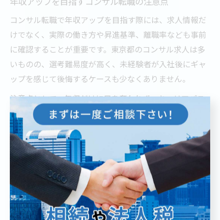
年収アップを目指すコンサル転職の注意点
コンサル転職で年収アップを目指す際には、求人情報だ
けでなく、実際の働き方や昇進基準、離職率なども事前
に確認することが重要です。東京都のコンサル求人は多
いものの、選考難易度が高く、未経験者が入社後にギャ
ップを感じて後悔するケースも少なくありません。
注意点として、年収だけに目を奪われず、キャリアパス
や成長機会、社内文化なども総合的に判断しましょう。
例えば、短期間での年収アップを狙いすぎて、激務や自
身の価値観と合わない職場を選んでしまうと、結果的に
早期離職やキャリアの停滞につながるリスクがありま
す。
転職活動の際には、口コミ情報やOB・OG訪問、転職エー
ジェントの活用など、複数の情報源からリアルな実態を