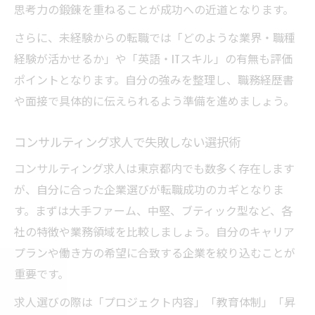
思考力の鍛錬を重ねることが成功への近道となります。
コンサルタントが激務を乗り越える工夫と
は
さらに、未経験からの転職では「どのような業界・職種
経験が活かせるか」や「英語・ITスキル」の有無も評価
仕事と私生活を両立するコンサルの働き方
ポイントとなります。自分の強みを整理し、職務経歴書
コンサル転職で後悔しない職場選びの基準
や面接で具体的に伝えられるよう準備を進めましょう。
東京で狙うコンサル求人と成長のポイント
コンサル求人東京で選ぶべき職場の特徴
コンサルティング求人で失敗しない選択術
東京のコンサル会社ランキング徹底比較
コンサルティング求人は東京都内でも数多く存在します
コンサルティング分野ごとの成長機会の違
が、自分に合った企業選びが転職成功のカギとなりま
い
す。まずは大手ファーム、中堅、ブティック型など、各
コンサル求人選びに役立つ評価基準とは
社の特徴や業務領域を比較しましょう。自分のキャリア
東京で未経験からコンサルを目指す戦略
プランや働き方の希望に合致する企業を絞り込むことが
コンサル業界のキャリア選びで後悔しない法則
重要です。
コンサル転職後悔しないためのキャリア判
求人選びの際は「プロジェクト内容」「教育体制」「昇