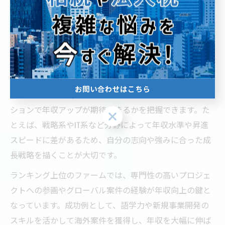
把握することが成功のポイントです。また、面接では自
身の強みや志望動機を具体的に伝え、採用担当者との相
性も意識しましょう。
コンサル年収ランキングから見る成長戦略
コンサル年収ランキングを参考にすることで、東京都内
お問い合わせはこちら
の大手ファーム各社がどのような人材を求め、どのポジ
ションで年収アップが期待できるかを把握できます。た
お問い合わせはこちら
とえば、戦略系やIT系など分野によって年収水準や昇進
スピードに差があるため、自分の志向や強みに合った成
長戦略を描くことが大切です。
ランキング上位のファームでは、専門性の高いプロジェ
クトへの参画やグローバル案件の経験が年収向上の鍵と
なっています。成功例として、語学力や新規事業開発の
スキルを活かして海外案件を獲得し、年収を大幅に伸ば