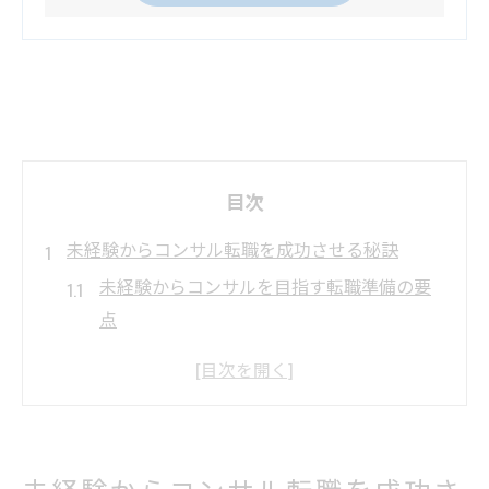
目次
未経験からコンサル転職を成功させる秘訣
未経験からコンサルを目指す転職準備の要
点
コンサルティング求人で失敗しない選択術
コンサルタント転職で活かせる経験とスキ
ル
コンサル業界転職が難しい理由と対策とは
未経験からコンサル転職を成功さ