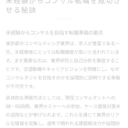
未経験からのコンサル転職成功事例を徹底
せる秘訣
解説
コンサルタントの年収アップ戦略を解説
コンサルの年収アップに必要なキャリア設
未経験からコンサルを目指す転職準備の要点
計
東京都のコンサルティング業界は、求人が豊富である一
コンサルティング業界で速く昇進するコツ
方、未経験者にとっては転職難度が高いと言われていま
コンサルで年収1000万を実現するための道
す。まず重要なのは、業界研究と自己分析を徹底するこ
筋
とです。志望動機やキャリアビジョンを明確にし、なぜ
年収アップを目指すコンサル転職の注意点
コンサルタントを目指すのかを論理的に説明できる準備
が不可欠です。
コンサル年収ランキングから見る成長戦略
ワークライフバランスと激務の実態に迫る
具体的な準備方法としては、現役コンサルタントへの
OB・OG訪問、業界セミナーへの参加、ケース面接対策本
コンサルは激務か？実態と両立のポイント
の活用などが挙げられます。これらを通じて業界のリア
コンサル業界で叶えるワークライフバラン
ルな情報を収集し、選考で問われる課題解決力や論理的
ス