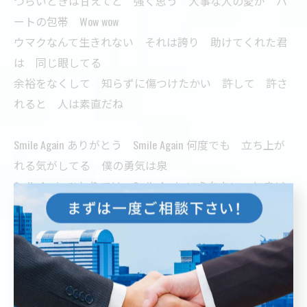
つらいときは甘えてと 強く思う 大事な人の愛が ハ
ートの包帯 Wow wow
ウマクなんて生きれない それは誇り 助けてくれた君
は 同じ眼してる
余裕をなくして 知らずに傷つけたかい 許して 許さ
れると 人は素直だね
Smile Again ありがとう Smile Again 何度でも 立ち上が
れる気がしてる 僕の勇気は泉
Smile Again ひとりでは Smile Again いられない とまど
うほど切実な 祈るような 恋は嵐
作詞 戸沢暢美
作曲 馬飼野康二