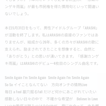
ンゲキ雨嵐」が最も市民権を得た慣用句といって間違い
ないでしょう。
本日5月31日をもって、男性アイドルグループ「ARASHI」
が活動を終了します。私はARASHIの直接のファンではあ
りませんが、結成から26年、多くの方々がARASHIの歌に
支えられ、励まされてきたことを想像すると、自然と
「ありがとう」との思いが湧いてきます。「感謝カンゲ
キ雨嵐」はARASHIのデビュー4枚目のシングル曲名です。
Smile Again I’m Smile Again Smile Again I'm Smile Again
So So イイことなんてない 方向オンチの情熱Live
毎日 a Fool 墓穴掘るFall だけど何かにあこがれていたい
感動しない日々の中で 不確かな希望が Believe In Love
いつか靴底で踏みつけたFaithが 君に出会って 血を燃