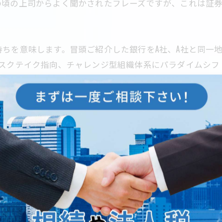
の頃の上司からよく聞かされたフレーズですが、これは証
ちを意味します。冒頭ご紹介した銀行をA社、A社と同一
スクテイク指向、チャレンジ型組織体系にパラダイムシフ
ば、A社買い、同時にB社売りの「ロングショート戦略」
ーをいただくビジネスを行いません。具体的な投資相談で
る方は、いつでも直接のご連絡お待ちしています！
-------------