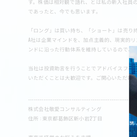
す。株価は相対観で語れ、とは私の新入社員
であったと、今でも思います。
「ロング」は買い持ち、「ショート」は売り持
A社は企業マインドを、加点主義的、現実的リ
ンドに沿った行動体系を維持しているのであれ
当社は投資助言を行うことでアドバイスフィ
いただくことは大歓迎です。ご関心いただけ
---------------------------------------------------------
株式会社敬愛コンサルティング
住所 : 東京都葛飾区新小岩2丁目