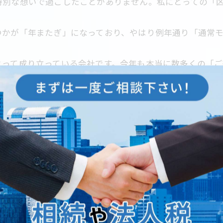
特別な想いで過ごしたことがありません。私にとっての「
つかが「年またぎ」になっており、やはり例年通り「通常
よって成り立っている会社です。今年も本当に数多くの「
す。Happy new year！
-------------