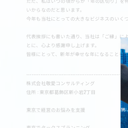
ただ、私はいつの頃からか「年の区切り」を
いからなのだと思います。
今年も当社にとっての大きなビジネスのいく
代表挨拶にも書いた通り、当社は「ご縁」に
とに、心より感謝申し上げます。
皆様にとって、新年が幸せな年になることをお祈りしま
---------------------------------------------------------
株式会社敬愛コンサルティング
住所 : 東京都葛飾区新小岩2丁目
東京で経営のお悩みを支援
東京でタックスプランニング