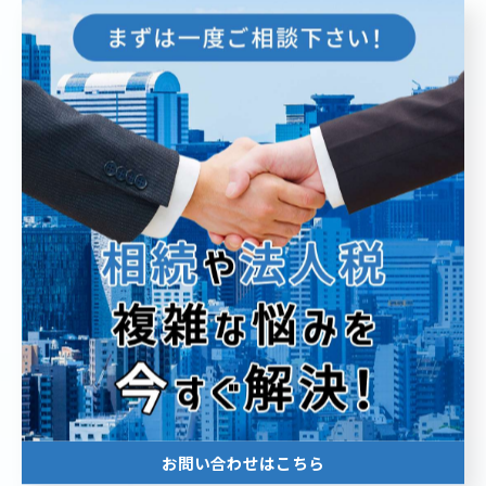
--
経営
タックスプランニング
資産運用
不動産紹介
< 前のページ
一覧に戻る
次のページ >
関連タグ
#ビジネスモデル
#不動産
#系統用蓄電池
#法人税
#コンサル
お問い合わせはこちら